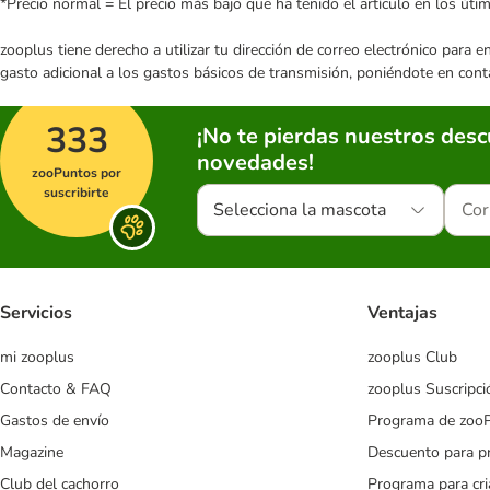
*Precio normal = El precio más bajo que ha tenido el artículo en los úti
zooplus tiene derecho a utilizar tu dirección de correo electrónico para 
gasto adicional a los gastos básicos de transmisión, poniéndote en cont
333
¡No te pierdas nuestros des
novedades!
zooPuntos por
suscribirte
Selecciona la mascota
Servicios
Ventajas
mi zooplus
zooplus Club
Contacto & FAQ
zooplus Suscripci
Gastos de envío
Programa de zoo
Magazine
Descuento para p
Club del cachorro
Programa para cr