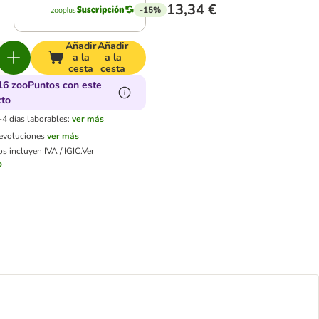
13,34 €
-15%
Añadir
Añadir
a la
a la
cesta
cesta
16 zooPuntos con este
cto
-4 días laborables:
ver más
devoluciones
ver más
s incluyen IVA / IGIC.
Ver
o