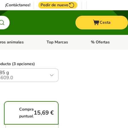
¡Contáctanos!
Pedir de nuevo
Cesta
ros animales
Top Marcas
% Ofertas
: Roedores y +
de categoria abierto: Pájaros
Menú de categoria abierto: Otros animales
Menú de categoria abie
oducto (3 opciones)
 85 g
609.0
Compra
15,69 €
puntual