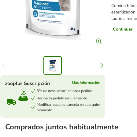
Comida húmed
esterilización
taurina, mine
Continuar
zooplus Suscripción
Más información
5% de descuento* en cada pedido
Recibe tu pedido regularmente
Modifica, pausa o cancela en cualquier
momento
Comprados juntos habitualmente