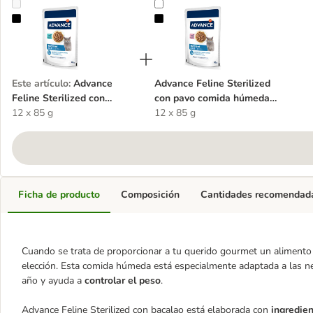
Advance Feline Sterilized con bacalao comida húmeda para gatos
Advance Feline Sterilized con pa
Este artículo
:
Advance
Advance Feline Sterilized
Feline Sterilized con
con pavo comida húmeda
bacalao comida húmeda
12 x 85 g
para gatos
12 x 85 g
para gatos
Ficha de producto
Composición
Cantidades recomendad
Cuando se trata de proporcionar a tu querido gourmet un alimento 
elección. Esta comida húmeda está especialmente adaptada a las nec
año y ayuda a
controlar el peso
.
Advance Feline Sterilized con bacalao está elaborada con
ingredien