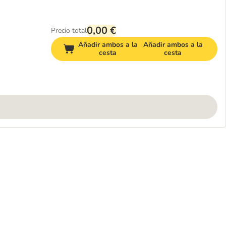
0,00 €
Precio total
Añadir ambos a la
Añadir ambos a la
cesta
cesta