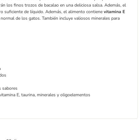
rán los finos trozos de bacalao en una deliciosa salsa. Además, el
o suficiente de líquido. Además, el alimento contiene
vitamina E
ón normal de los gatos. También incluye valiosos minerales para
a
idos
s sabores
itamina E, taurina, minerales y oligoelementos