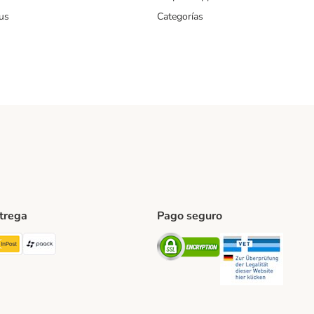
us
Categorías
ntrega
Pago seguro
ping Method
TExpress Shipping Method
InPost Shipping Method
paack Shipping Method
Security
Securit