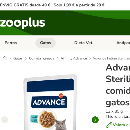
ENVÍO GRATIS desde 49 € | Solo 1,99 € a partir de 29 €
Perros
Gatos
Dieta Vet.
Antipar
Menú de categoria abierto: Perros
Menú de categoria abierto: Gatos
Menú de ca
Gatos
Comida húmeda
Affinity Advance
Advance Feline Sterili
Advan
Steri
comi
gatos
12 x 85 g
This is a star
Valora e