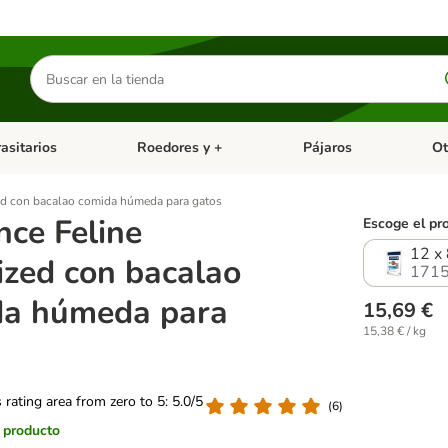
Buscar
productos
asitarios
Roedores y +
Pájaros
Ot
tegoria abierto: Dieta Vet.
Menú de categoria abierto: Antiparasitarios
Menú de categoria abierto
Menú 
zed con bacalao comida húmeda para gatos
ce Feline
Escoge el pr
12 x
lized con bacalao
1715
da húmeda para
15,69 €
15,38 € / kg
s rating area from zero to 5: 5.0/5
(
6
)
l producto