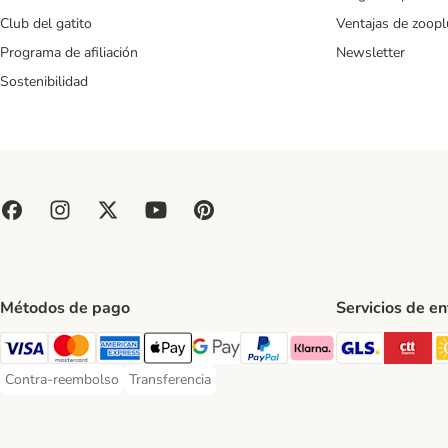
Club del gatito
Ventajas de zoopl
Programa de afiliación
Newsletter
Sostenibilidad
Métodos de pago
Servicios de e
GLS Ship
CT
Visa Payment Method
Mastercard Payment Method
American Express Payment Method
Apple Pay Payment Method
Google Pay Payment Method
PayPal Payment Method
Klarna Payment Method
Contra-reembolso
Transferencia
Contra-reembolso Payment Method
Transferencia Payment Method