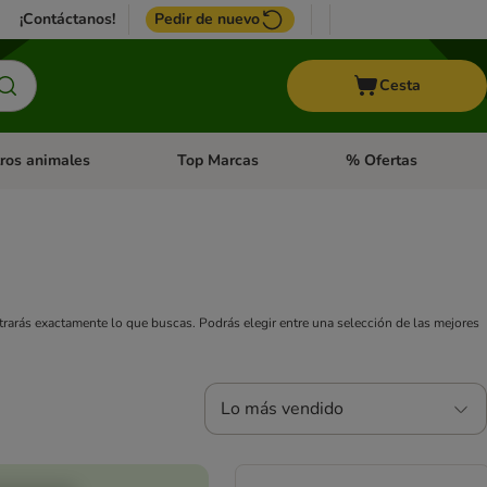
¡Contáctanos!
Pedir de nuevo
Cesta
ros animales
Top Marcas
% Ofertas
: Roedores y +
de categoria abierto: Pájaros
Menú de categoria abierto: Otros animales
Menú de categoria abie
arás exactamente lo que buscas. Podrás elegir entre una selección de las mejores
Lo más vendido