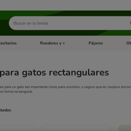
Buscar
productos
asitarios
Roedores y +
Pájaros
Ot
tegoria abierto: Dieta Vet.
Menú de categoria abierto: Antiparasitarios
Menú de categoria abierto
Menú 
para gatos rectangulares
s para un gato tan importante como para nosotros, y seguro que en zooplus encontr
on forma rectangular.
ltados
ve been changed