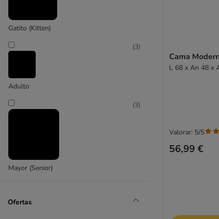
Natural Paradise
Gatito (Kitten)
(
1
)
(
3
)
Cama Modern 
L 68 x An 48 x 
Petkit
Adulto
(
3
)
Valorar: 5/5
56,99 €
Mayor (Senior)
Ofertas