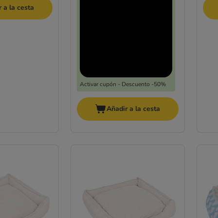
 a la cesta
Activar cupón - Descuento -50%
Añadir a la cesta