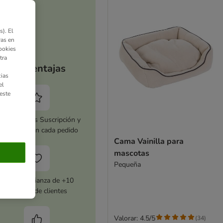
). El
ras en
ookies
tra
Tus ventajas
ias
el
este
tiva zooplus Suscripción y
horra 5 % en cada pedido
Cama Vainilla para
mascotas
Pequeña
Con la confianza de +10
millones de clientes
Valorar: 4.5/5
(
34
)