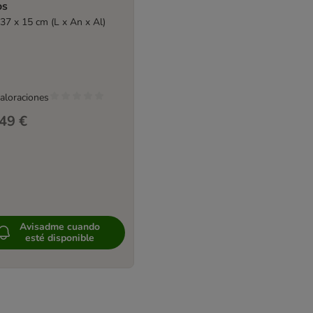
os
 37 x 15 cm (L x An x Al)
valoraciones
49 €
Avisadme cuando
esté disponible