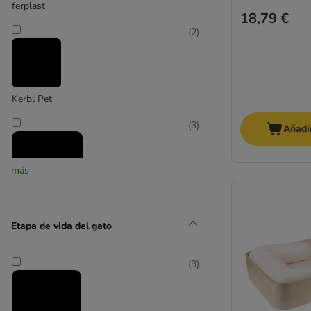
ferplast
18,79 €
(
2
)
Kerbl Pet
(
3
)
Añadir
más
Modern Living
Etapa de vida del gato
(
1
)
(
3
)