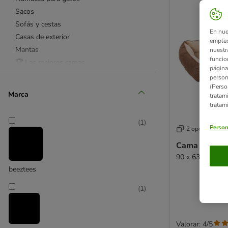
Sacos
Sofás y cestas
En nue
Casas de exterior
empleo
Mantas
nuestr
funcio
🏆 Las mejores camas
página
Camas originales
person
(Perso
Camas redondas
Marca
tratam
Camas rectangulares
tratam
Camas ovaladas
(
1
)
Camas para el radiador
Person
2 opciones
Camas para la ventana
Cama Basic p
Camas para la pared
90 x 63 x 18 cm 
Esterillas refrigerantes
beeztees
Mantas térmicas
(
1
)
Camas Trixie
Camas para gatitos
Camas para gatos grandes
Valorar: 4/5
Camas antiestrés