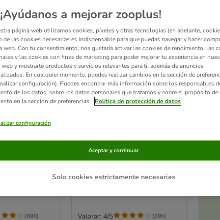
¡Ayúdanos a mejorar zooplus!
stra página web utilizamos cookies, píxeles y otras tecnologías (en adelante, cookies
 de las cookies necesarias es indispensable para que puedas navegar y hacer comp
a web. Con tu consentimiento, nos gustaría activar las cookies de rendimiento, las c
nales y las cookies con fines de marketing para poder mejorar tu experiencia en nues
 web y mostrarte productos y servicios relevantes para ti, además de anuncios
alizados. En cualquier momento, puedes realizar cambios en la sección de preferenc
nalizar configuración). Puedes encontrar más información sobre los responsables d
iento de los datos, sobre los datos personales que tratamos y sobre el propósito de 
iento en la sección de preferencias.
Política de protección de datos
Ac
alizar configuración
2 opciones
a
ara mascotas
Cama Basic para mascotas
Aceptar y continuar
(L x An x Al)
54 x 48 x 11 cm (L x An x Al)
Solo cookies estrictamente necesarias
Valorar: 4/5
(
896
)
(
896
)