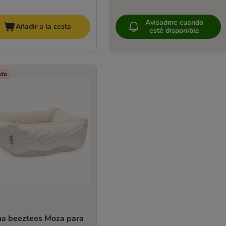
Avisadme cuando
Añadir a la cesta
esté disponible
do
a beeztees Moza para