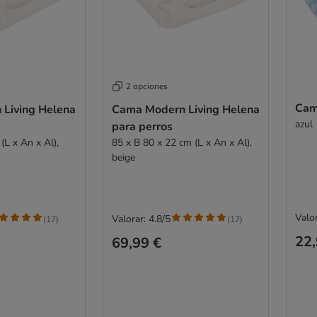
2 opciones
Cam
Living Helena
Cama Modern Living Helena
azul
para perros
(L x An x Al),
85 x B 80 x 22 cm (L x An x Al),
beige
Valor
Valorar: 4.8/5
(
17
)
(
17
)
22,
69,99 €