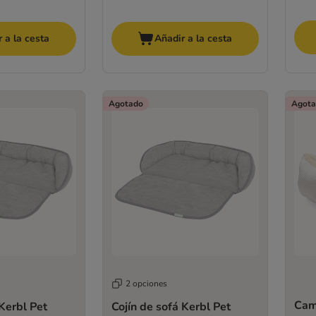
 a la cesta
Añadir a la cesta
Agotado
Agota
2 opciones
Cam
 Kerbl Pet
Cojín de sofá Kerbl Pet