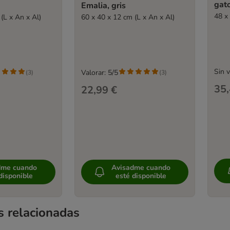
gat
Emalia, gris
48 x
(L x An x Al)
60 x 40 x 12 cm (L x An x Al)
Sin 
Valorar: 5/5
(
3
)
(
3
)
35,
22,99 €
dme cuando
Avisadme cuando
disponible
esté disponible
s relacionadas