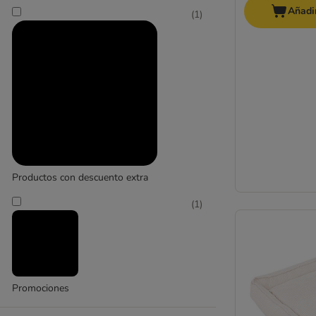
Añadir
(
1
)
Productos con descuento extra
(
1
)
Promociones