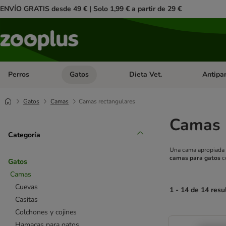
ENVÍO GRATIS desde 49 € | Solo 1,99 € a partir de 29 €
Perros
Gatos
Dieta Vet.
Antipar
Menú de categoria abierto: Perros
Menú de categoria abierto: Gatos
Menú de ca
Gatos
Camas
Camas rectangulares
Camas 
Categoría
Una cama apropiada e
camas para gatos
c
Gatos
Camas
Cuevas
1 - 14 de 14 resu
Casitas
Colchones y cojines
product items ha
Hamacas para gatos