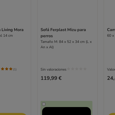
Living Mora
Sofá Ferplast Mizu para
Cam
Al 14 cm
perros
60 x
Tamaño M: 84 x 52 x 34 cm (L x
An x Al)
Sin valoraciones
Valor
(
1
)
119,99 €
24,