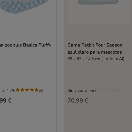
a zooplus Basics Fluffy
Cama Petkit Four Season,
azul claro para mascotas
89 x 67 x 14,5 cm (L x An x Al)
ar: 4.7/5
Sin valoraciones
(
9
)
99 €
70,99 €