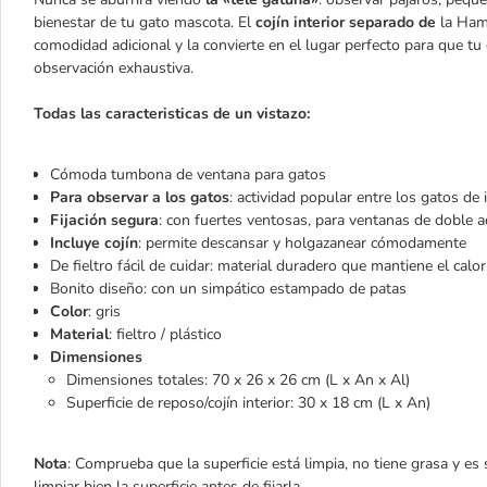
bienestar de tu gato mascota. El
cojín interior separado de
la Hama
comodidad adicional y la convierte en el lugar perfecto para que t
observación exhaustiva.
Todas las caracteristicas
de un vistazo:
Cómoda tumbona de ventana para gatos
Para observar a los gatos
: actividad popular entre los gatos de 
Fijación segura
: con fuertes ventosas, para ventanas de doble a
Incluye cojín
: permite descansar y holgazanear cómodamente
De fieltro fácil de cuidar: material duradero que mantiene el calor
Bonito diseño: con un simpático estampado de patas
Color
: gris
Material
: fieltro / plástico
Dimensiones
Dimensiones totales: 70 x 26 x 26 cm (L x An x Al)
Superficie de reposo/cojín interior: 30 x 18 cm (L x An)
Nota
: Comprueba que la superficie está limpia, no tiene grasa y es 
limpiar bien la superficie antes de fijarla.