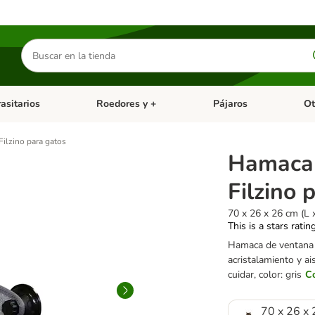
Buscar
productos
asitarios
Roedores y +
Pájaros
Ot
tegoria abierto: Dieta Vet.
Menú de categoria abierto: Antiparasitarios
Menú de categoria abierto
Menú 
ilzino para gatos
Hamaca 
Filzino 
70 x 26 x 26 cm (L 
This is a stars ratin
Hamaca de ventana 
acristalamiento y ai
cuidar, color: gris
C
70 x 26 x 