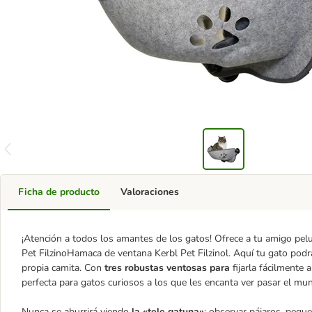
Ficha de producto
Valoraciones
¡Atención a todos los amantes de los gatos! Ofrece a tu amigo pel
Pet FilzinoHamaca de ventana Kerbl Pet Filzinol. Aquí tu gato podrá
propia camita. Con
tres robustas ventosas para
fijarla fácilmente 
perfecta para gatos curiosos a los que les encanta ver pasar el mu
Nunca se aburrirá viendo
la «tele gatuna»
: observar pájaros, pequ