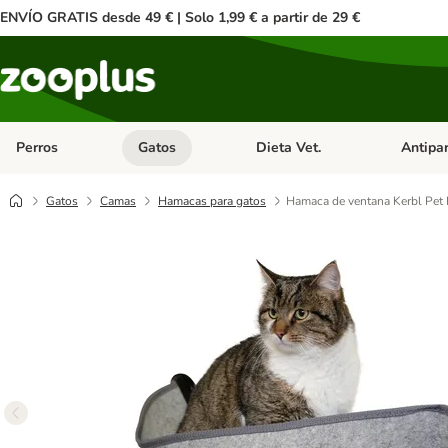
ENVÍO GRATIS desde 49 € | Solo 1,99 € a partir de 29 €
Perros
Gatos
Dieta Vet.
Antipar
Menú de categoria abierto: Perros
Menú de categoria abierto: Gatos
Menú de ca
Gatos
Camas
Hamacas para gatos
Hamaca de ventana Kerbl Pet F