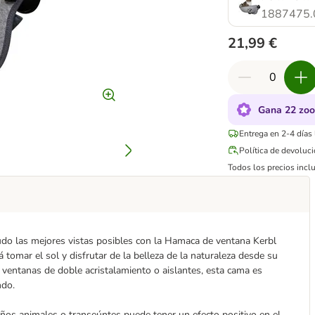
1887475.
21,99 €
Gana 22 zoo
Entrega en 2-4 días
Política de devoluc
Todos los precios inclu
udo las mejores vistas posibles con la Hamaca de ventana Kerbl
 tomar el sol y disfrutar de la belleza de la naturaleza desde su
a ventanas de doble acristalamiento o aislantes, esta cama es
ndo.
eños animales o transeúntes puede tener un efecto positivo en el