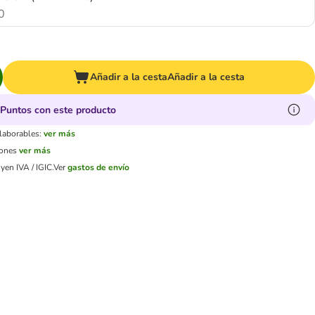
0
Añadir a la cesta
Añadir a la cesta
Puntos con este producto
 laborables:
ver más
iones
ver más
yen IVA / IGIC.
Ver
gastos de envío