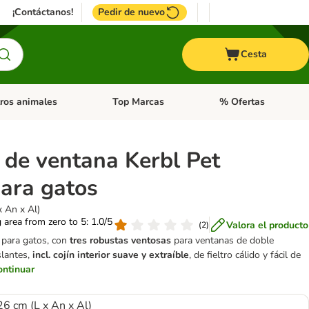
¡Contáctanos!
Pedir de nuevo
Cesta
ros animales
Top Marcas
% Ofertas
: Roedores y +
de categoria abierto: Pájaros
Menú de categoria abierto: Otros animales
Menú de categoria abie
de ventana Kerbl Pet
para gatos
x An x Al)
g area from zero to 5: 1.0/5
Valora el producto
(
2
)
para gatos, con
tres robustas ventosas
para ventanas de doble
slantes,
incl. cojín interior suave y extraíble
, de fieltro cálido y fácil de
ontinuar
26 cm (L x An x Al)