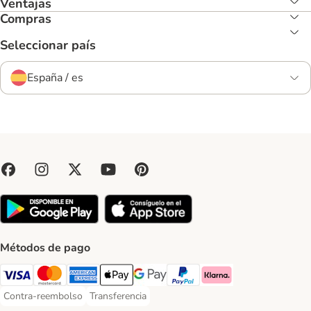
Ventajas
Compras
Seleccionar país
España / es
Métodos de pago
Visa Payment Method
Mastercard Payment Method
American Express Payment Method
Apple Pay Payment Method
Google Pay Payment Method
PayPal Payment Method
Klarna Payment Method
Contra-reembolso
Transferencia
Contra-reembolso Payment Method
Transferencia Payment Method