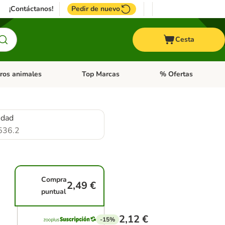
¡Contáctanos!
Pedir de nuevo
Cesta
ros animales
Top Marcas
% Ofertas
: Roedores y +
de categoria abierto: Pájaros
Menú de categoria abierto: Otros animales
Menú de categoria abie
idad
536.2
Compra
2,49 €
puntual
2,12 €
-15%