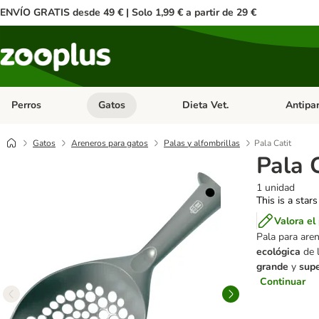
ENVÍO GRATIS desde 49 € | Solo 1,99 € a partir de 29 €
Perros
Gatos
Dieta Vet.
Antipar
Menú de categoria abierto: Perros
Menú de categoria abierto: Gatos
Menú de ca
Gatos
Areneros para gatos
Palas y alfombrillas
Pala Catit
Pala C
1 unidad
This is a stars
Valora el
Pala para are
ecológica
de l
grande
y
supe
Continuar