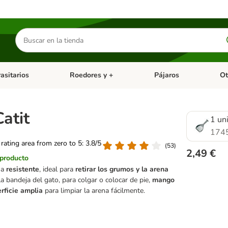
Buscar
productos
asitarios
Roedores y +
Pájaros
Ot
tegoria abierto: Dieta Vet.
Menú de categoria abierto: Antiparasitarios
Menú de categoria abierto
Menú 
atit
1 un
174
 rating area from zero to 5: 3.8/5
(
53
)
2,49 €
 producto
na
resistente
, ideal para
retirar los grumos y la arena
a bandeja del gato, para colgar o colocar de pie,
mango
rficie amplia
para limpiar la arena fácilmente.