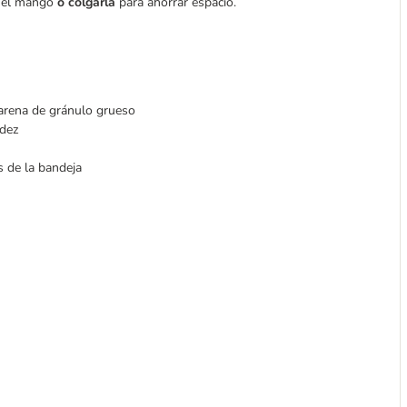
n el mango
o colgarla
para ahorrar espacio.
arena de gránulo grueso
idez
s de la bandeja