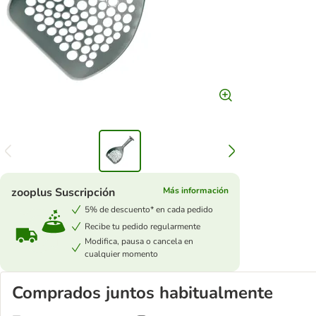
zooplus Suscripción
Más información
5% de descuento* en cada pedido
Recibe tu pedido regularmente
Modifica, pausa o cancela en
cualquier momento
Comprados juntos habitualmente