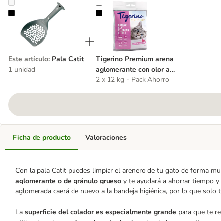
Pala Catit
Tigerino Premium arena aglomerante co
Este artículo
:
Pala Catit
Tigerino Premium arena
1 unidad
aglomerante con olor a
talco
2 x 12 kg - Pack Ahorro
Ficha de producto
Valoraciones
Con la pala Catit puedes limpiar el arenero de tu gato de forma mu
aglomerante o de gránulo grueso
y te ayudará a ahorrar tiempo y d
aglomerada caerá de nuevo a la bandeja higiénica, por lo que solo 
La
superficie del colador es especialmente grande
para que te re