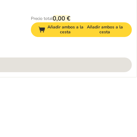
0,00 €
Precio total
Añadir ambos a la
Añadir ambos a la
cesta
cesta