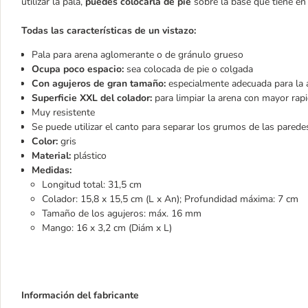
utilizar la pala,
puedes colocarla de pie
sobre la base que tiene e
Todas las características de un vistazo:
Pala para arena aglomerante o de gránulo grueso
Ocupa poco espacio:
sea colocada de pie o colgada
Con agujeros de gran tamaño:
especialmente adecuada para la 
Superficie XXL del colador:
para limpiar la arena con mayor rap
Muy resistente
Se puede utilizar el canto para separar los grumos de las parede
Color:
gris
Material:
plástico
Medidas:
Longitud total: 31,5 cm
Colador: 15,8 x 15,5 cm (L x An); Profundidad máxima: 7 cm
Tamaño de los agujeros: máx. 16 mm
Mango: 16 x 3,2 cm (Diám x L)
Información del fabricante