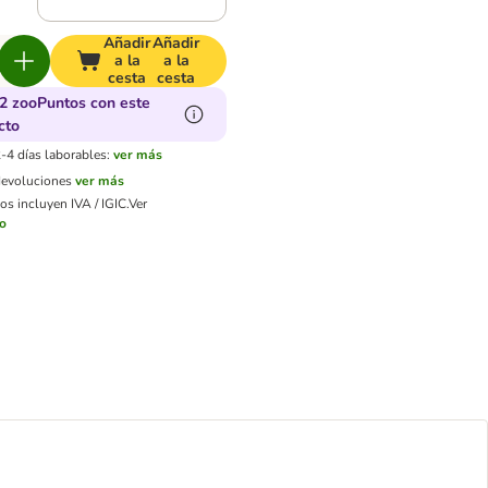
Añadir
Añadir
a la
a la
cesta
cesta
2 zooPuntos con este
cto
-4 días laborables:
ver más
devoluciones
ver más
os incluyen IVA / IGIC.
Ver
ío