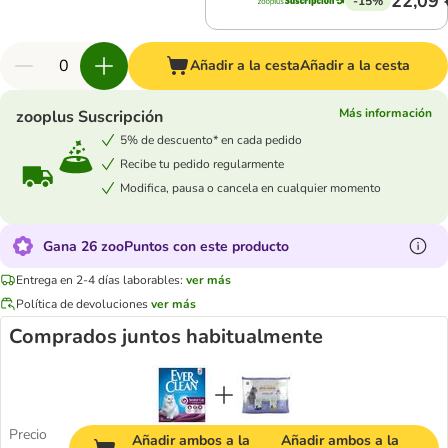
22,09 
-15%
Añadir a la cesta
Añadir a la cesta
Más información
zooplus Suscripción
5% de descuento* en cada pedido
Recibe tu pedido regularmente
Modifica, pausa o cancela en cualquier momento
Gana 26 zooPuntos con este producto
Entrega en 2-4 días laborables:
ver más
Política de devoluciones
ver más
Comprados juntos habitualmente
Precio
Añadir ambos a la
Añadir ambos a la