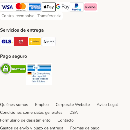
Visa Payment Method
Mastercard Payment Method
American Express Payment Method
Apple Pay Payment Method
Google Pay Payment Method
PayPal Payment Method
Klarna Payment Method
Contra-reembolso
Transferencia
Contra-reembolso Payment Method
Transferencia Payment Method
Servicios de entrega
GLS Shipping Method
CTTExpress Shipping Method
InPost Shipping Method
paack Shipping Method
Pago seguro
Security
Security
Quiénes somos
Empleo
Corporate Website
Aviso Legal
Condiciones comerciales generales
DSA
Formulario de desistimiento
Contacto
Gastos de envío y plazo de entrega
Formas de pago