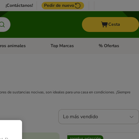
¡Contáctanos!
Pedir de nuevo
Cesta
ros animales
Top Marcas
% Ofertas
: Roedores y +
de categoria abierto: Pájaros
Menú de categoria abierto: Otros animales
Menú de categoria abie
bres de sustancias nocivas, son ideales para una casa en condiciones. ¡Siempre
Lo más vendido
zooplus selección