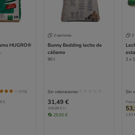
2 opciones
2
áñamo HUGRO®
Bunny Bedding lecho de
Lec
s
cáñamo
est
90 l
2 x 
Sin valoraciones
Sin 
(
770
)
31,49 €
8 €
Preci
53,
349,89 € / l
29,92 €
1,93 €