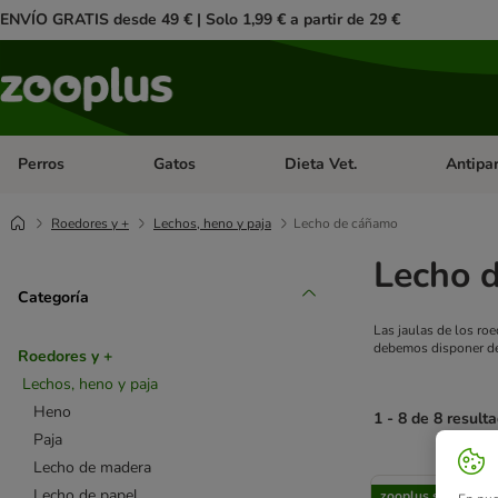
ENVÍO GRATIS desde 49 € | Solo 1,99 € a partir de 29 €
Perros
Gatos
Dieta Vet.
Antipar
Menú de categoria abierto: Perros
Menú de categoria abierto: Gatos
Menú de ca
Roedores y +
Lechos, heno y paja
Lecho de cáñamo
Lecho 
Categoría
Las jaulas de los ro
debemos disponer de
Roedores y +
Lechos, heno y paja
Heno
1 - 8 de 8 result
Paja
Lecho de madera
product items ha
Lecho de papel
zooplus selección