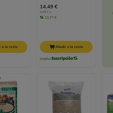
14,49 €
0,48 € / l
13,77 €
 a la cesta
Añadir a la cesta