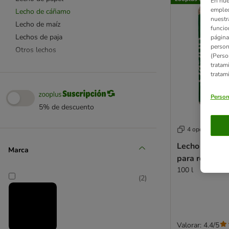
En nue
empleo
Lecho de cáñamo
nuestr
Lecho de maíz
funcio
Lechos de paja
página
person
Otros lechos
(Perso
tratam
tratam
Person
5% de descuento
4 opciones
Lecho de c
Marca
para roedore
100 l
(
2
)
Valorar: 4.4/5