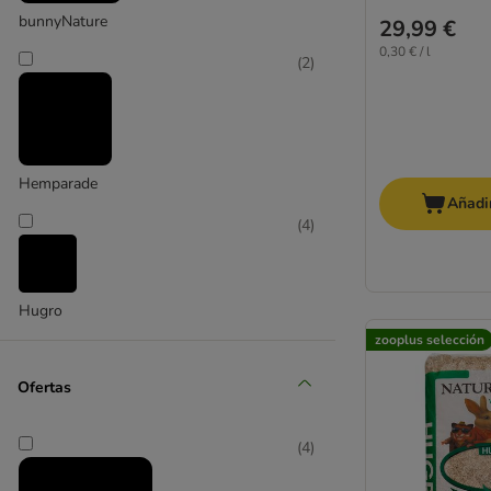
bunnyNature
29,99 €
0,30 € / l
(
2
)
Hemparade
Añadir
(
4
)
Hugro
zooplus selección
Ofertas
(
4
)