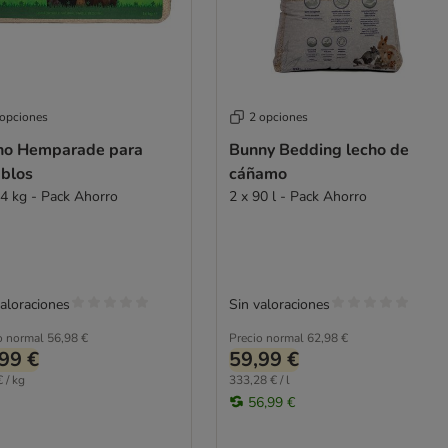
 opciones
2 opciones
ho Hemparade para
Bunny Bedding lecho de
ablos
cáñamo
14 kg - Pack Ahorro
2 x 90 l - Pack Ahorro
valoraciones
Sin valoraciones
o normal
56,98 €
Precio normal
62,98 €
99 €
59,99 €
 / kg
333,28 € / l
56,99 €