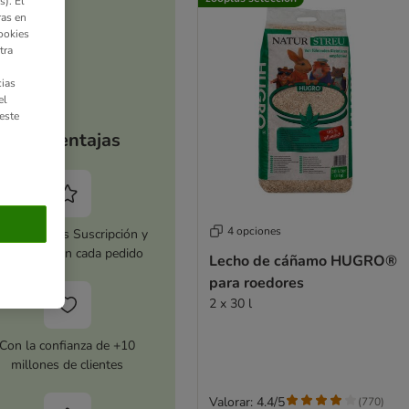
). El
ras en
ookies
tra
ias
el
este
Tus ventajas
4 opciones
tiva zooplus Suscripción y
horra 5 % en cada pedido
Lecho de cáñamo HUGRO®
para roedores
2 x 30 l
Con la confianza de +10
millones de clientes
Valorar: 4.4/5
(
770
)