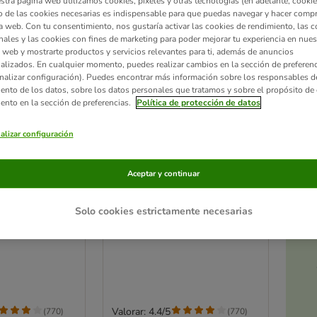
stra página web utilizamos cookies, píxeles y otras tecnologías (en adelante, cookies
 de las cookies necesarias es indispensable para que puedas navegar y hacer comp
a web. Con tu consentimiento, nos gustaría activar las cookies de rendimiento, las c
nales y las cookies con fines de marketing para poder mejorar tu experiencia en nues
 web y mostrarte productos y servicios relevantes para ti, además de anuncios
alizados. En cualquier momento, puedes realizar cambios en la sección de preferenc
nalizar configuración). Puedes encontrar más información sobre los responsables d
iento de los datos, sobre los datos personales que tratamos y sobre el propósito de 
iento en la sección de preferencias.
Política de protección de datos
alizar configuración
Aceptar y continuar
4 opciones
Ac
a
áñamo HUGRO®
Lecho de cáñamo HUGRO®
Solo cookies estrictamente necesarias
s
para roedores
30 l
Valorar: 4.4/5
(
770
)
(
770
)