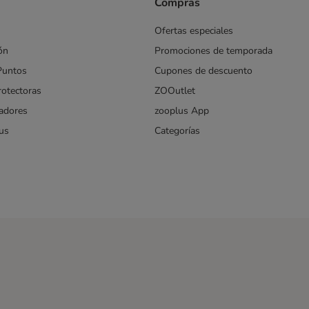
Compras
Ofertas especiales
ón
Promociones de temporada
Puntos
Cupones de descuento
rotectoras
ZOOutlet
iadores
zooplus App
us
Categorías