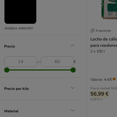
zooplus selección
4 opciones
Lecho de c
para roedore
Precio
2 x 100 l
―
€
Valorar: 4.4/5
Precio por kilo
Precio normal
59,9
56,99 €
0,28 € / l
Material