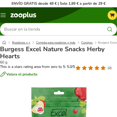
ENVÍO GRATIS desde 49 € | Solo 1,99 € a partir de 29 €
Menú
Buscar
productos
Roedores y +
Comida para roedores y más
Conejos
Burgess Exce
Burgess Excel Nature Snacks Herby
Hearts
60 g
This is a stars rating area from zero to 5: 5.0/5
(
2
)
Valora el producto