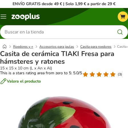
ENVÍO GRATIS desde 49 € | Solo 1,99 € a partir de 29 €
Menú
Buscar
productos
Roedores y +
Accesorios para jaulas
Casita para roedores
Casita
Casita de cerámica TIAKI Fresa para
hámsteres y ratones
15 x 15 x 10 cm (L x An x Al)
This is a stars rating area from zero to 5: 5.0/5
(
3
)
Valora el producto