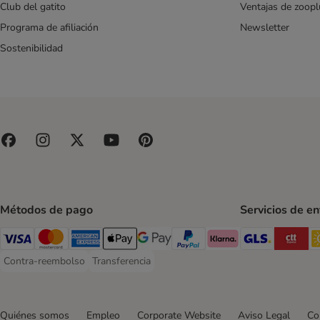
Club del gatito
Ventajas de zoopl
Programa de afiliación
Newsletter
Sostenibilidad
Métodos de pago
Servicios de e
GLS Ship
CT
Visa Payment Method
Mastercard Payment Method
American Express Payment Method
Apple Pay Payment Method
Google Pay Payment Method
PayPal Payment Method
Klarna Payment Method
Contra-reembolso
Transferencia
Contra-reembolso Payment Method
Transferencia Payment Method
Quiénes somos
Empleo
Corporate Website
Aviso Legal
Co