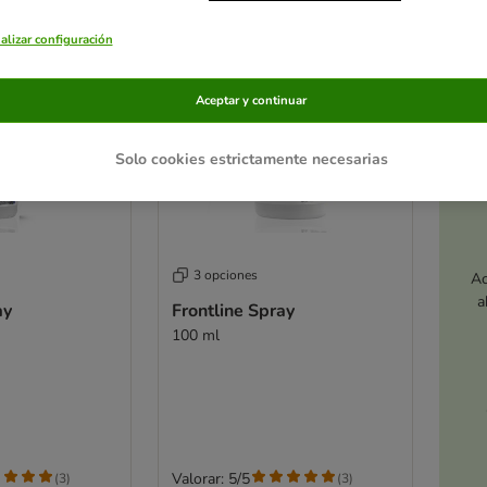
alizar configuración
Aceptar y continuar
Solo cookies estrictamente necesarias
3 opciones
Ac
a
ay
Frontline Spray
100 ml
Valorar: 5/5
(
3
)
(
3
)