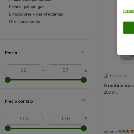
Peines quitapulgas
Person
Limpiadores y desinfectantes
Otros accesorios
Precio
―
€
3 opciones
Frontline Spr
250 ml
Precio por kilo
―
€
Valorar: 5/5