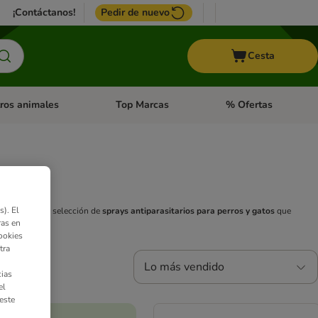
¡Contáctanos!
Pedir de nuevo
Cesta
ros animales
Top Marcas
% Ofertas
: Roedores y +
de categoria abierto: Pájaros
Menú de categoria abierto: Otros animales
Menú de categoria abie
). El
 mostramos una selección de
sprays antiparasitarios para perros y gatos
que
ras en
ookies
tra
Lo más vendido
ias
el
este