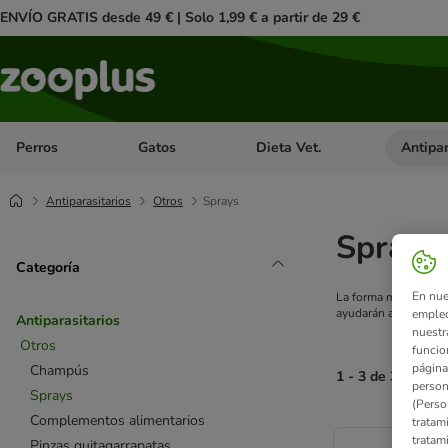
ENVÍO GRATIS desde 49 € | Solo 1,99 € a partir de 29 €
Perros
Gatos
Dieta Vet.
Antipar
Menú de categoria abierto: Perros
Menú de categoria abierto: Gatos
Menú de ca
Antiparasitarios
Otros
Sprays
Sprays 
Categoría
En nue
La forma más rápida 
ayudarán a mantener 
empleo
Antiparasitarios
nuestr
Otros
funcio
página
Champús
1 - 3 de 3 result
person
Sprays
(Perso
Complementos alimentarios
tratam
product items ha
tratam
Pinzas quitagarrapatas