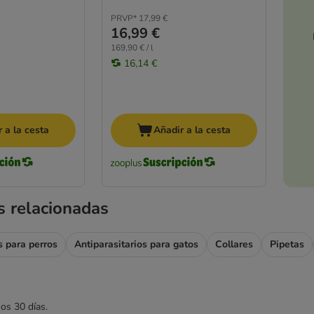
PRVP*
17,99 €
16,99 €
169,90 € / l
16,14 €
 a la cesta
Añadir a la cesta
s relacionadas
s para perros
Antiparasitarios para gatos
Collares
Pipetas
mos 30 días.