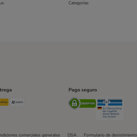
us
Categorías
ntrega
Pago seguro
ping Method
TExpress Shipping Method
InPost Shipping Method
paack Shipping Method
Security
Securit
ndiciones comerciales generales
DSA
Formulario de desistimiento