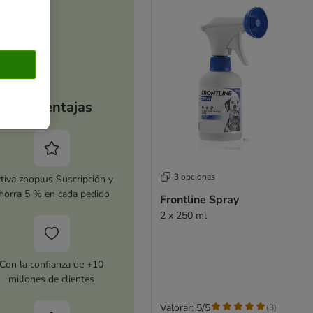
Tus ventajas
3 opciones
tiva zooplus Suscripción y
horra 5 % en cada pedido
Frontline Spray
2 x 250 ml
Con la confianza de +10
millones de clientes
Valorar: 5/5
(
3
)