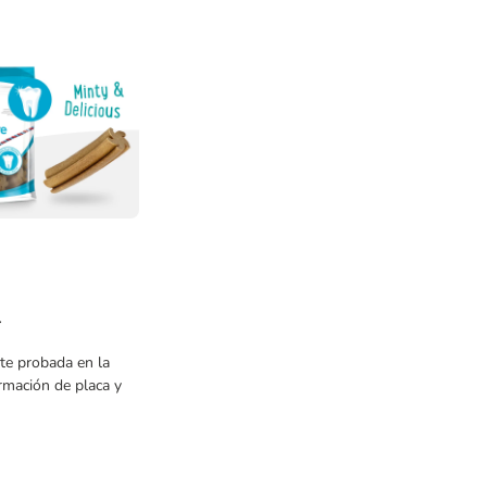
l
nte probada en la
rmación de placa y