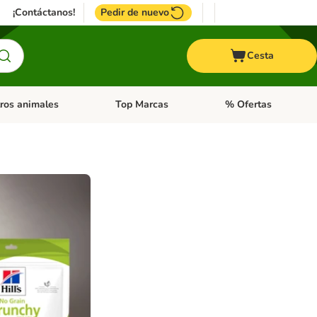
¡Contáctanos!
Pedir de nuevo
Cesta
ros animales
Top Marcas
% Ofertas
: Roedores y +
de categoria abierto: Pájaros
Menú de categoria abierto: Otros animales
Menú de categoria abie