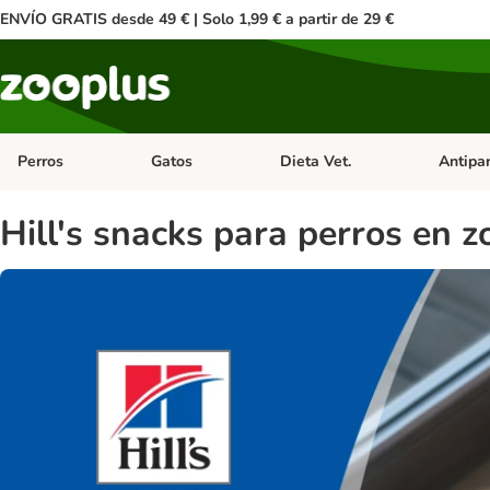
ENVÍO GRATIS desde 49 € | Solo 1,99 € a partir de 29 €
Perros
Gatos
Dieta Vet.
Antipar
Menú de categoria abierto: Perros
Menú de categoria abierto: Gatos
Menú de ca
Hill's snacks para perros en z