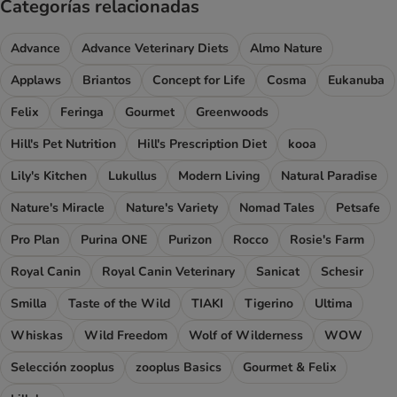
Categorías relacionadas
Advance
Advance Veterinary Diets
Almo Nature
Applaws
Briantos
Concept for Life
Cosma
Eukanuba
Felix
Feringa
Gourmet
Greenwoods
Hill's Pet Nutrition
Hill's Prescription Diet
kooa
Lily's Kitchen
Lukullus
Modern Living
Natural Paradise
Nature's Miracle
Nature's Variety
Nomad Tales
Petsafe
Pro Plan
Purina ONE
Purizon
Rocco
Rosie's Farm
Royal Canin
Royal Canin Veterinary
Sanicat
Schesir
Smilla
Taste of the Wild
TIAKI
Tigerino
Ultima
Whiskas
Wild Freedom
Wolf of Wilderness
WOW
Selección zooplus
zooplus Basics
Gourmet & Felix