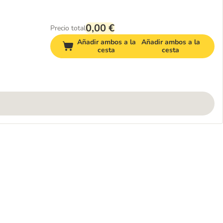
0,00 €
Precio total
Añadir ambos a la
Añadir ambos a la
cesta
cesta