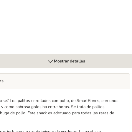
llo
Mostrar detalles
as
garse? Los palitos enrollados con pollo, de SmartBones, son unos
o y como sabrosa golosina entre horas. Se trata de palitos
chuga de pollo. Este snack es adecuado para todas las razas de
ros incluyen un recubrimiento de verduras. La receta se