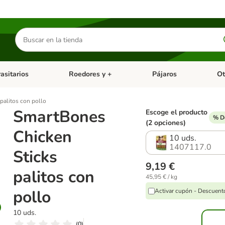
Buscar
productos
asitarios
Roedores y +
Pájaros
Ot
tegoria abierto: Dieta Vet.
Menú de categoria abierto: Antiparasitarios
Menú de categoria abierto
Menú 
palitos con pollo
SmartBones
Escoge el producto
% D
(2 opciones)
Chicken
10 uds.
1407117.0
Sticks
9,19 €
palitos con
45,95 € / kg
pollo
Activar cupón - Descuen
10 uds.
(
0
)