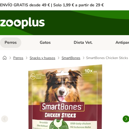
ENVÍO GRATIS desde 49 € | Solo 1,99 € a partir de 29 €
Perros
Gatos
Dieta Vet.
Antipar
Menú de categoria abierto: Perros
Menú de categoria abierto: Gatos
Menú de ca
Perros
Snacks y huesos
SmartBones
SmartBones Chicken Sticks 