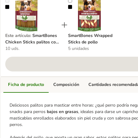
SmartBones Chicken Sticks palitos con pollo
SmartBones Wrapped Sticks de po
Este artículo
:
SmartBones
SmartBones Wrapped
Chicken Sticks palitos con
Sticks de pollo
pollo
10 uds.
5 unidades
Ficha de producto
Composición
Cantidades recomendad
Deliciosos palitos para masticar entre horas: ¿qué perro podría ne
snacks para perros
bajos en grasas
, ideales para darse un caprich
masticables enrollados
elaborados sin piel cruda y con sabrosa pe
perros.
Además del pollo, que aporta un gran sabor, estos palitos para per