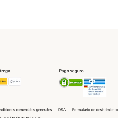
ntrega
Pago seguro
ping Method
TExpress Shipping Method
InPost Shipping Method
paack Shipping Method
Security
Securit
ndiciones comerciales generales
DSA
Formulario de desistimiento
claración de accesibilidad