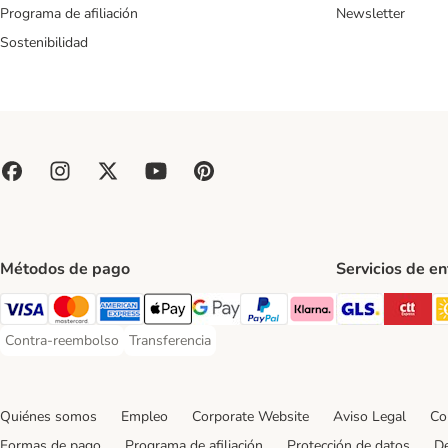
Programa de afiliación
Newsletter
Sostenibilidad
Métodos de pago
Servicios de e
GLS Ship
CT
Visa Payment Method
Mastercard Payment Method
American Express Payment Method
Apple Pay Payment Method
Google Pay Payment Method
PayPal Payment Method
Klarna Payment Method
Contra-reembolso
Transferencia
Contra-reembolso Payment Method
Transferencia Payment Method
Quiénes somos
Empleo
Corporate Website
Aviso Legal
Co
Formas de pago
Programa de afiliación
Protección de datos
De