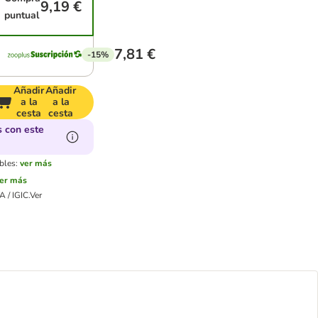
9,19 €
puntual
7,81 €
-15%
Añadir
Añadir
a la
a la
cesta
cesta
 con este
bles:
ver más
er más
 / IGIC.
Ver