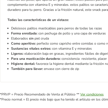
complementa con vitamina E y minerales. estos palitos se caracter
duradero para tu perro. Gracias a la fricción natural, este snack pa
Todas las características de un vistazo:
Deliciosos palitos masticables para perros de todas las razas
Forma enrollada:
con pechuga de pollo y una capa de verduras
Elaborados
sin
piel cruda
Como aperitivo:
perfecto como capricho entre comidas o como
Sustancias vitales extras:
con vitamina E y minerales
Ligeros:
elaboración baja en grasas, ingredientes fáciles de digeri
Para una masticación duradera:
consistencia
resistente, placer
Higiene dental:
favorece la higiene dental mediante la fricción n
También para llevar:
envase con cierre de zip
*PRVP = Precio Recomendado de Venta al Público **
Ver condiciones
*Precio normal = El precio más bajo que ha tenido el artículo en los úti