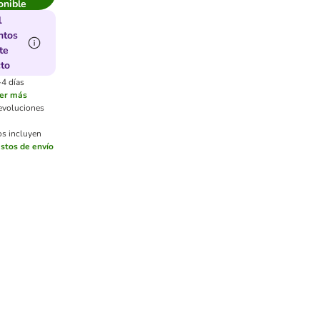
onible
1
ntos
te
to
-4 días
er más
devoluciones
os incluyen
stos de envío