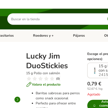
Buscar
productos
asitarios
Roedores y +
Pájaros
Ot
tegoria abierto: Dieta Vet.
Menú de categoria abierto: Antiparasitarios
Menú de categoria abierto
Menú 
Lucky Jim
Escoge el pr
opciones)
DuoStickies
15 g 
con 
15 g Pollo con salmón
2415
(
0
)
0,79 €
Valora el producto
52,67 € / kg
Barritas sabrosas para perros
Agotado
como snack ocasional
Avi
Perfecto para ofrecer entre
cuand