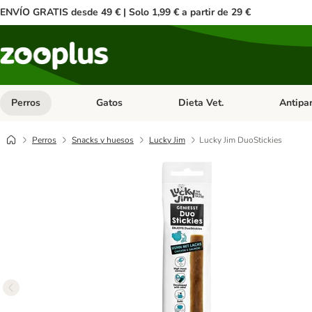
ENVÍO GRATIS desde 49 € | Solo 1,99 € a partir de 29 €
Perros
Gatos
Dieta Vet.
Antipar
Menú de categoria abierto: Perros
Menú de categoria abierto: Gatos
Menú de ca
Perros
Snacks y huesos
Lucky Jim
Lucky Jim DuoStickies