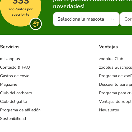
333
novedades!
zooPuntos por
suscribirte
Selecciona la mascota
Servicios
Ventajas
mi zooplus
zooplus Club
Contacto & FAQ
zooplus Suscripci
Gastos de envío
Programa de zoo
Magazine
Descuento para p
Club del cachorro
Programa para cr
Club del gatito
Ventajas de zoopl
Programa de afiliación
Newsletter
Sostenibilidad