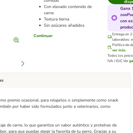
comidas
disp
Con elevado contenido de
Gana 
carne
zooPu
Textura tierna
con es
Sin azúcares añadidos
produc
Entrega en 2
Continuar
laborables:
v
Política de 
ver más
Todos los preci
IVA / IGIC.
Ver
ga
as
como premio ocasional, para relajarlos o simplemente como snack
ambién por haber sido formulados junto a veterinarios, como
taje de carne, lo que garantiza un sabor auténtico y proteínas de
or, para que puedas elegir la favorita de tu perro. Gracias a su