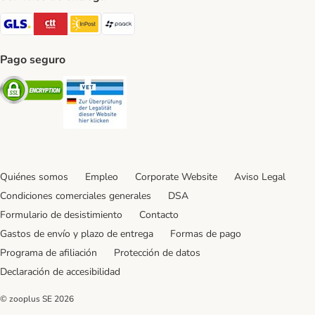
GLS Shipping Method
CTTExpress Shipping Method
InPost Shipping Method
paack Shipping Method
Pago seguro
Security
Security
Quiénes somos
Empleo
Corporate Website
Aviso Legal
Condiciones comerciales generales
DSA
Formulario de desistimiento
Contacto
Gastos de envío y plazo de entrega
Formas de pago
Programa de afiliación
Protección de datos
Declaración de accesibilidad
© zooplus SE
2026