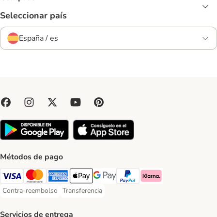
Seleccionar país
España / es
Métodos de pago
Visa Payment Method
Mastercard Payment Method
American Express Payment Method
Apple Pay Payment Method
Google Pay Payment Method
PayPal Payment Method
Klarna Payment Method
Contra-reembolso
Transferencia
Contra-reembolso Payment Method
Transferencia Payment Method
Servicios de entrega