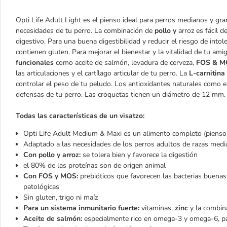
Opti Life Adult Light es el pienso ideal para perros medianos y gra
necesidades de tu perro. La combinación de
pollo y
arroz es fácil 
digestivo. Para una buena digestibilidad y reducir el riesgo de into
contienen gluten. Para mejorar el bienestar y la vitalidad de tu a
funcionales
como aceite de salmón, levadura de cerveza,
FOS & M
las articulaciones y el cartílago articular de tu perro. La
L-carnitina
controlar el peso de tu peludo. Los antioxidantes naturales como el
defensas de tu perro. Las croquetas tienen un diámetro de 12 mm. Es
Todas las características de un visatzo:
Opti Life Adult Medium & Maxi es un alimento completo (pienso
Adaptado a las necesidades de los perros adultos de razas med
Con pollo y arroz:
se tolera bien y favorece la digestión
el 80% de las proteínas son de origen animal
Con FOS y MOS:
prebióticos que favorecen las bacterias buenas 
patológicas
Sin gluten, trigo ni maíz
Para un sistema inmunitario fuerte:
vitaminas,
zinc
y la combina
Aceite de salmón:
especialmente rico en omega-3 y omega-6, para