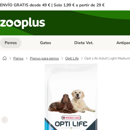
ENVÍO GRATIS desde 49 € | Solo 1,99 € a partir de 29 €
Perros
Gatos
Dieta Vet.
Antipar
Menú de categoria abierto: Perros
Menú de categoria abierto: Gatos
Menú de ca
Perros
Pienso para perros
Opti Life
Opti Life Adult Light Medium