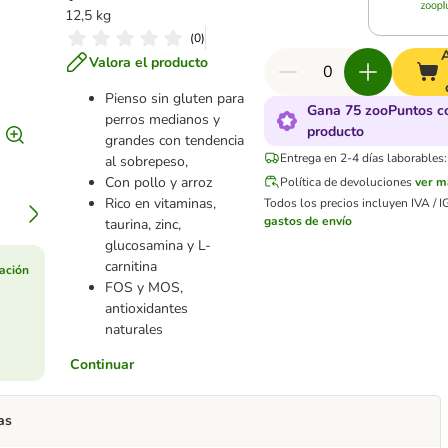
12,5 kg
(
0
)
Valora el producto
Pienso sin gluten para
Gana 75 zooPuntos c
perros medianos y
producto
grandes con tendencia
Entrega en 2-4 días laborables:
al sobrepeso,
Con pollo y arroz
Política de devoluciones
ver m
Rico en vitaminas,
Todos los precios incluyen IVA / I
gastos de envío
taurina, zinc,
glucosamina y L-
carnitina
ación
FOS y MOS,
antioxidantes
naturales
Continuar
as