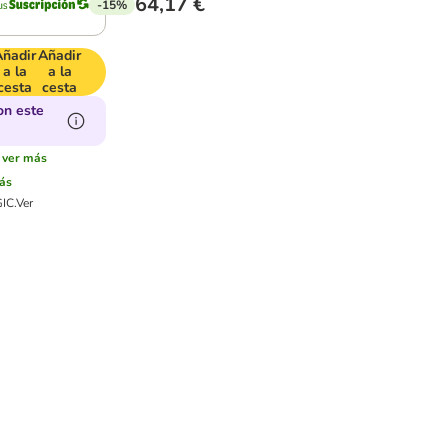
64,17 €
-15%
Añadir
Añadir
a la
a la
cesta
cesta
on este
ver más
ás
GIC.
Ver