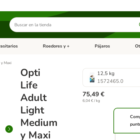
Buscar
productos
asitarios
Roedores y +
Pájaros
Ot
tegoria abierto: Dieta Vet.
Menú de categoria abierto: Antiparasitarios
Menú de categoria abierto
Menú 
 y Maxi
Opti
12,5 kg
1572465.0
Life
75,49 €
Adult
6,04 € / kg
Light
Com
Medium
punt
y Maxi