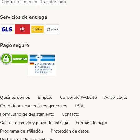
Contra-reembolso
Transferencia
Contra-reembolso Payment Method
Transferencia Payment Method
Servicios de entrega
GLS Shipping Method
CTTExpress Shipping Method
InPost Shipping Method
paack Shipping Method
Pago seguro
Security
Security
Quiénes somos
Empleo
Corporate Website
Aviso Legal
Condiciones comerciales generales
DSA
Formulario de desistimiento
Contacto
Gastos de envío y plazo de entrega
Formas de pago
Programa de afiliación
Protección de datos
Declaración de accesibilidad