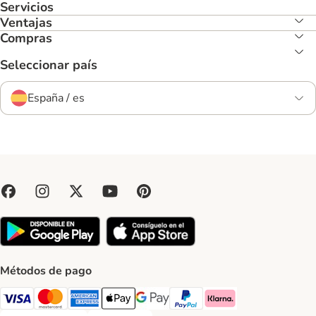
Servicios
Ventajas
Compras
Seleccionar país
España / es
Métodos de pago
Visa Payment Method
Mastercard Payment Method
American Express Payment Method
Apple Pay Payment Method
Google Pay Payment Method
PayPal Payment Method
Klarna Payment Method