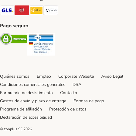
GLS Shipping Method
CTTExpress Shipping Method
InPost Shipping Method
paack Shipping Method
Pago seguro
Security
Security
Quiénes somos
Empleo
Corporate Website
Aviso Legal
Condiciones comerciales generales
DSA
Formulario de desistimiento
Contacto
Gastos de envío y plazo de entrega
Formas de pago
Programa de afiliación
Protección de datos
Declaración de accesibilidad
© zooplus SE
2026