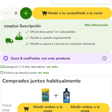
Añadir a la cesta
Añadir a la cesta
Más información
zooplus Suscripción
5% de descuento* en cada pedido
Recibe tu pedido regularmente
Modifica, pausa o cancela en cualquier momento
Gana 8 zooPuntos con este producto
Entrega en 2-4 días laborables:
ver más
Política de devoluciones
ver más
Comprados juntos habitualmente
Precio
Añadir ambos a la
Añadir ambos a la
total
cesta
cesta