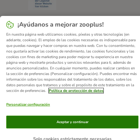
¡Ayúdanos a mejorar zooplus!
Quiénes somos
Empleo
Corporate Website
Aviso Legal
En nuestra página web utilizamos cookies, píxeles y otras tecnologías (en
Condiciones comerciales generales
DSA
adelante, cookies). El empleo de las cookies necesarias es indispensable para
que puedas navegar y hacer compras en nuestra web. Con tu consentimiento,
Formulario de desistimiento
Contacto
nos gustaría activar las cookies de rendimiento, las cookies funcionales y las
Gastos de envío y plazo de entrega
Formas de pago
cookies con fines de marketing para poder mejorar tu experiencia en nuestra
página web y mostrarte productos y servicios relevantes para ti, además de
Programa de afiliación
Protección de datos
anuncios personalizados. En cualquier momento, puedes realizar cambios en
Declaración de accesibilidad
la sección de preferencias (Personalizar configuración). Puedes encontrar más
información sobre los responsables del tratamiento de los datos, sobre los
datos personales que tratamos y sobre el propósito de este tratamiento en la
© zooplus SE
2026
sección de preferencias.
Política de protección de datos
Personalizar configuración
Aceptar y continuar
Solo cookies estrictamente necesarias