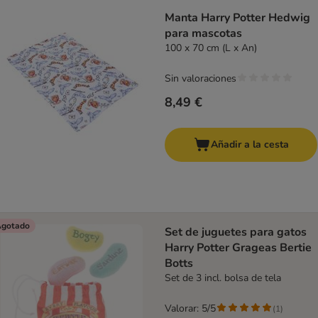
Manta Harry Potter Hedwig
para mascotas
100 x 70 cm (L x An)
Sin valoraciones
8,49 €
Añadir a la cesta
gotado
Set de juguetes para gatos
Harry Potter Grageas Bertie
Botts
Set de 3 incl. bolsa de tela
Valorar: 5/5
(
1
)