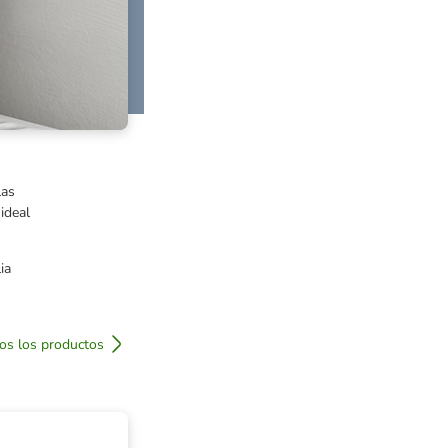
las
ideal
ia
os los productos