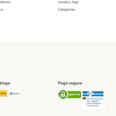
iadores
zooplus App
us
Categorías
ntrega
Pago seguro
ping Method
TExpress Shipping Method
InPost Shipping Method
paack Shipping Method
Security
Securit