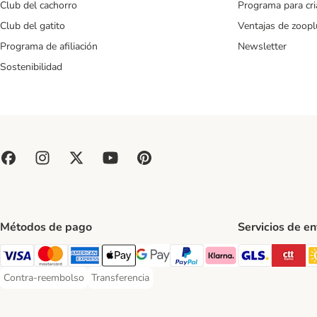
Club del cachorro
Programa para cr
Club del gatito
Ventajas de zoopl
Programa de afiliación
Newsletter
Sostenibilidad
Métodos de pago
Servicios de e
GLS Ship
CT
Visa Payment Method
Mastercard Payment Method
American Express Payment Method
Apple Pay Payment Method
Google Pay Payment Method
PayPal Payment Method
Klarna Payment Method
Contra-reembolso
Transferencia
Contra-reembolso Payment Method
Transferencia Payment Method