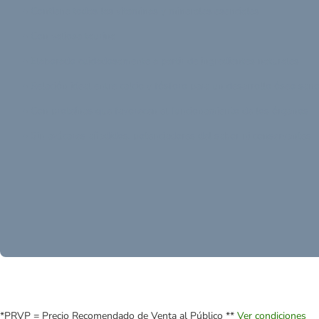
• Contiene todas las vitaminas y minerales esenciales
• Con valiosa taurina
• Elaborado cuidadosamente a partir de ingredientes naturales
• Relación ideal entre calcio y fósforo para un desarrollo óseo san
• Con proteínas que favorecen el funcionamiento de los órganos
• Sin azúcares añadidos, potenciadores del sabor ni conservantes
*PRVP = Precio Recomendado de Venta al Público **
Ver condiciones