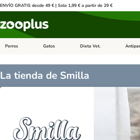
ENVÍO GRATIS desde 49 € | Solo 1,99 € a partir de 29 €
Perros
Gatos
Dieta Vet.
Antipar
Menú de categoria abierto: Perros
Menú de categoria abierto: Gatos
Menú de ca
La tienda de Smilla