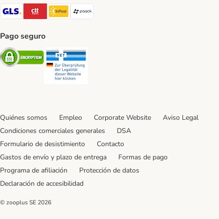
GLS Shipping Method
CTTExpress Shipping Method
InPost Shipping Method
paack Shipping Method
Pago seguro
Security
Security
Quiénes somos
Empleo
Corporate Website
Aviso Legal
Condiciones comerciales generales
DSA
Formulario de desistimiento
Contacto
Gastos de envío y plazo de entrega
Formas de pago
Programa de afiliación
Protección de datos
Declaración de accesibilidad
© zooplus SE
2026