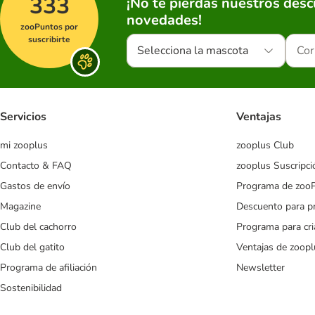
333
¡No te pierdas nuestros des
novedades!
zooPuntos por
suscribirte
Selecciona la mascota
Servicios
Ventajas
mi zooplus
zooplus Club
Contacto & FAQ
zooplus Suscripci
Gastos de envío
Programa de zoo
Magazine
Descuento para p
Club del cachorro
Programa para cr
Club del gatito
Ventajas de zoopl
Programa de afiliación
Newsletter
Sostenibilidad