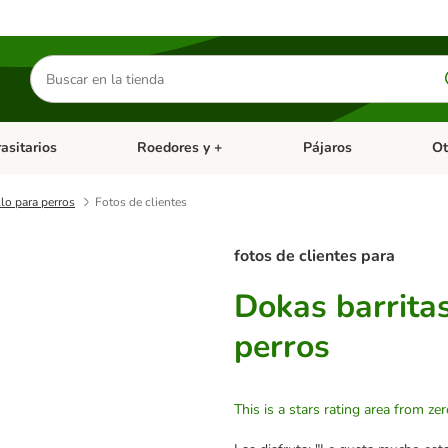
Buscar
productos
asitarios
Roedores y +
Pájaros
Ot
tegoria abierto: Dieta Vet.
Menú de categoria abierto: Antiparasitarios
Menú de categoria abierto
Menú 
lo para perros
Fotos de clientes
fotos de clientes para
Dokas barrita
perros
This is a stars rating area from zer