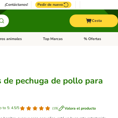
¡Contáctanos!
Pedir de nuevo
Cesta
ros animales
Top Marcas
% Ofertas
: Roedores y +
de categoria abierto: Pájaros
Menú de categoria abierto: Otros animales
Menú de categoria abie
s de pechuga de pollo para
o to 5: 4.5/5
Valora el producto
(
19
)