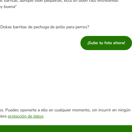
as barritas, aunque sean pequeñas, está un buen rato entretenido
uy buena"
 Dokas barritas de pechuga de pollo para perros?
¡Sube tu foto ahora!
ares. Puedes oponerte a ello en cualquier momento, sin incurrir en ningún
sobre
protección de datos