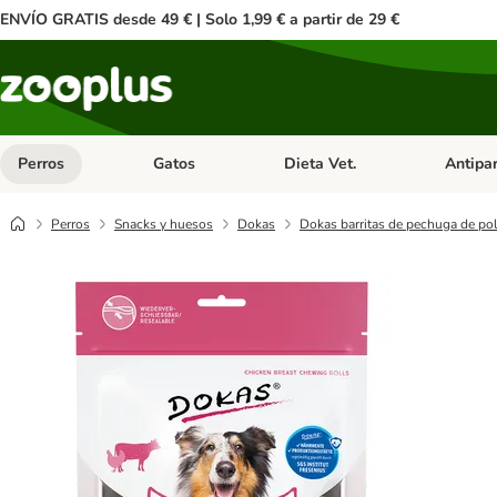
ENVÍO GRATIS desde 49 € | Solo 1,99 € a partir de 29 €
Perros
Gatos
Dieta Vet.
Antipar
Menú de categoria abierto: Perros
Menú de categoria abierto: Gatos
Menú de ca
Perros
Snacks y huesos
Dokas
Dokas barritas de pechuga de pol