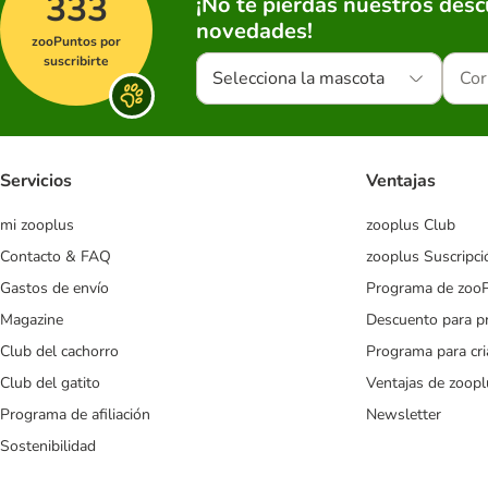
333
¡No te pierdas nuestros des
novedades!
zooPuntos por
suscribirte
Selecciona la mascota
Servicios
Ventajas
mi zooplus
zooplus Club
Contacto & FAQ
zooplus Suscripci
Gastos de envío
Programa de zoo
Magazine
Descuento para p
Club del cachorro
Programa para cr
Club del gatito
Ventajas de zoopl
Programa de afiliación
Newsletter
Sostenibilidad