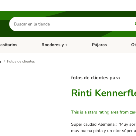
Buscar
productos
asitarios
Roedores y +
Pájaros
Ot
tegoria abierto: Dieta Vet.
Menú de categoria abierto: Antiparasitarios
Menú de categoria abierto
Menú 
g
Fotos de clientes
fotos de clientes para
Rinti Kennerfl
This is a stars rating area from zer
Super calidad Alemana!!: "Muy sorp
muy buena pinta y un olor súper ag