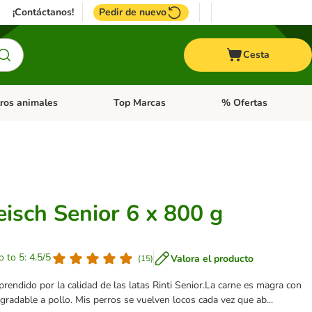
¡Contáctanos!
Pedir de nuevo
Cesta
ros animales
Top Marcas
% Ofertas
: Roedores y +
de categoria abierto: Pájaros
Menú de categoria abierto: Otros animales
Menú de categoria abie
eisch Senior 6 x 800 g
o to 5: 4.5/5
Valora el producto
(
15
)
rendido por la calidad de las latas Rinti Senior.La carne es magra con
radable a pollo. Mis perros se vuelven locos cada vez que ab...