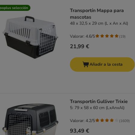
product items have been changed
ooplus selección
Transportín Mappa para
mascotas
48 x 32,5 x 29 cm (L x An x Al)
Valorar: 4.6/5
(
19
)
21,99 €
Añadir a la cesta
Transportín Gulliver Trixie
5: 79 x 58 x 60 cm (LxAnxAl)
Valorar: 4.2/5
(
1609
)
93,49 €