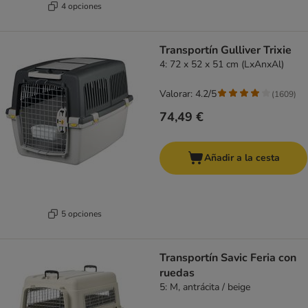
4 opciones
Transportín Gulliver Trixie
4: 72 x 52 x 51 cm (LxAnxAl)
Valorar: 4.2/5
(
1609
)
74,49 €
Añadir a la cesta
5 opciones
Transportín Savic Feria con
ruedas
5: M, antrácita / beige