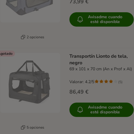
73,99 €
Avisadme cuando
esté disponible
2 opciones
gotado
Transportín Lionto de tela,
negro
69 x 101 x 70 cm (An x Prof x Al)
Valorar: 4.2/5
(
5
)
86,49 €
Avisadme cuando
esté disponible
5 opciones