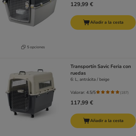
129,99 €
Añadir a la cesta
5 opciones
Transportín Savic Feria con
ruedas
6: L, antrácita / beige
Valorar: 4.5/5
(
187
)
117,99 €
Añadir a la cesta