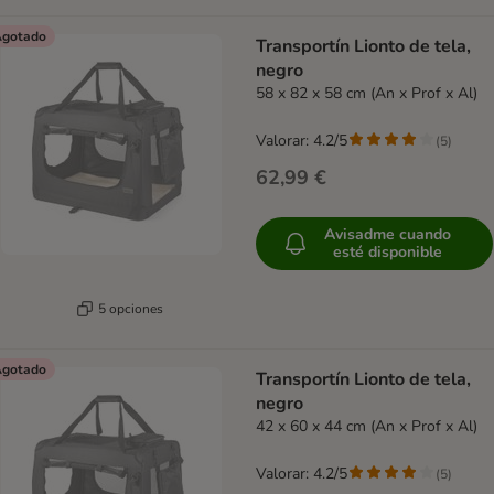
gotado
Transportín Lionto de tela,
negro
58 x 82 x 58 cm (An x Prof x Al)
Valorar: 4.2/5
(
5
)
62,99 €
Avisadme cuando
esté disponible
5 opciones
gotado
Transportín Lionto de tela,
negro
42 x 60 x 44 cm (An x Prof x Al)
Valorar: 4.2/5
(
5
)