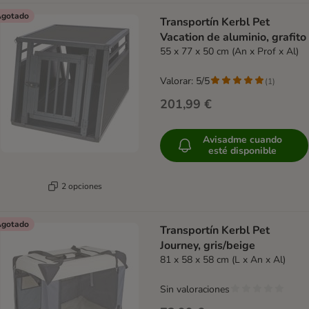
gotado
Transportín Kerbl Pet
Vacation de aluminio, grafito
55 x 77 x 50 cm (An x Prof x Al)
Valorar: 5/5
(
1
)
201,99 €
Avisadme cuando
esté disponible
2 opciones
gotado
Transportín Kerbl Pet
Journey, gris/beige
81 x 58 x 58 cm (L x An x Al)
Sin valoraciones