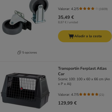
Valorar: 4.2/5
(
1609
)
35,49 €
8,87 € / unidad
Añadir a la cesta
5 opciones
Transportín Ferplast Atlas
Car
Scenic 100: 100 x 60 x 66 cm (An
x P x Al)
Valorar: 4.7/5
(
21
)
129,99 €