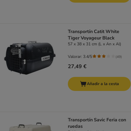
Transportín Catit White
Tiger Voyageur Black
57 x 38 x 31 cm (L x An x Al)
Valorar: 3.4/5
(
49
)
27,49 €
Añadir a la cesta
Transportín Savic Feria con
ruedas