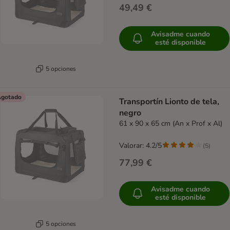
49,49 €
Avisadme cuando
esté disponible
5 opciones
gotado
Transportín Lionto de tela,
negro
61 x 90 x 65 cm (An x Prof x Al)
Valorar: 4.2/5
(
5
)
77,99 €
Avisadme cuando
esté disponible
5 opciones