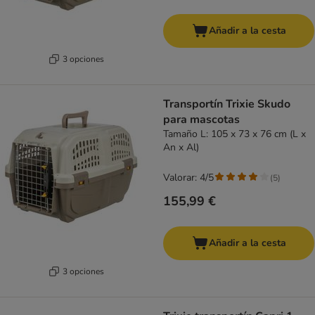
Añadir a la cesta
3 opciones
Transportín Trixie Skudo
para mascotas
Tamaño L: 105 x 73 x 76 cm (L x
An x Al)
Valorar: 4/5
(
5
)
155,99 €
Añadir a la cesta
3 opciones