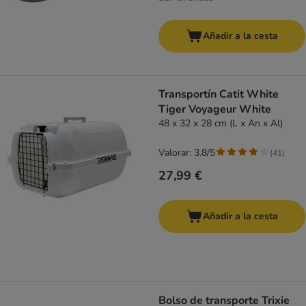
Añadir a la cesta
Transportín Catit White
Tiger Voyageur White
48 x 32 x 28 cm (L x An x Al)
Valorar: 3.8/5
(
41
)
27,99 €
Añadir a la cesta
Bolso de transporte Trixie