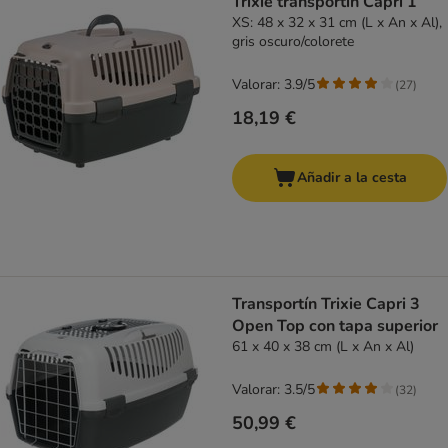
Trixie transportín Capri 1
XS: 48 x 32 x 31 cm (L x An x Al),
gris oscuro/colorete
Valorar: 3.9/5
(
27
)
18,19 €
Añadir a la cesta
Transportín Trixie Capri 3
Open Top con tapa superior
61 x 40 x 38 cm (L x An x Al)
Valorar: 3.5/5
(
32
)
50,99 €