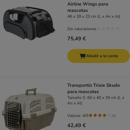
Airline Wings para
mascotas
46 x 28 x 23 cm (L x An x Al)
Sin valoraciones
75,49 €
Añadir a la cesta
Transportín Trixie Skudo
para mascotas
Tamaño S: 60 x 40 x 39 cm (L x
An x Al)
Valorar: 4/5
(
5
)
42,49 €