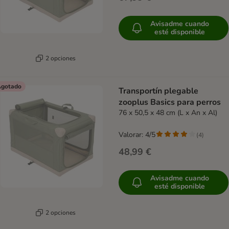
Avisadme cuando
esté disponible
2 opciones
gotado
Transportín plegable
zooplus Basics para perros
76 x 50,5 x 48 cm (L x An x Al)
Valorar: 4/5
(
4
)
48,99 €
Avisadme cuando
esté disponible
2 opciones