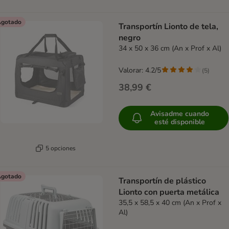
gotado
Transportín Lionto de tela,
negro
34 x 50 x 36 cm (An x Prof x Al)
Valorar: 4.2/5
(
5
)
38,99 €
Avisadme cuando
esté disponible
5 opciones
gotado
Transportín de plástico
Lionto con puerta metálica
35,5 x 58,5 x 40 cm (An x Prof x
Al)