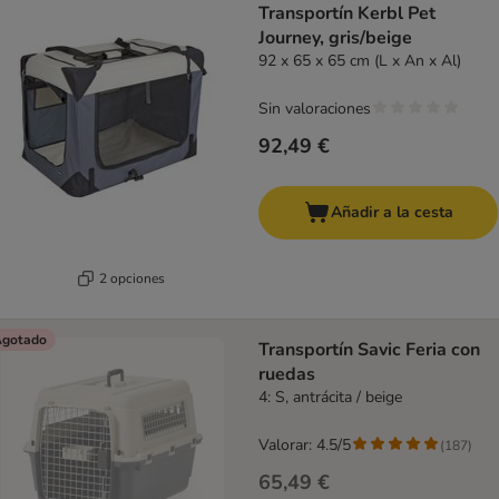
Transportín Kerbl Pet
Journey, gris/beige
92 x 65 x 65 cm (L x An x Al)
Sin valoraciones
92,49 €
Añadir a la cesta
2 opciones
gotado
Transportín Savic Feria con
ruedas
4: S, antrácita / beige
Valorar: 4.5/5
(
187
)
65,49 €