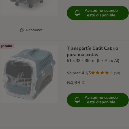
Avisadme cuando
esté disponible
4 opciones
gotado
Transportín Catit Cabrio
para mascotas
51 x 33 x 35 cm (L x An x Al)
Valorar: 4.1/5
(
58
)
64,99 €
Avisadme cuando
esté disponible