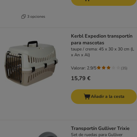
3 opciones
Kerbl Expedion transportín
para mascotas
taupe / crema: 45 x 30 x 30 cm (L
x An x Al)
Valorar: 2.9/5
(
35
)
15,79 €
Añadir a la cesta
Transportín Gulliver Trixie
Set de ruedas para Gulliver