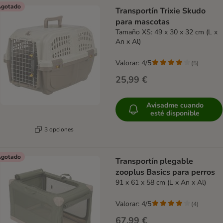
gotado
Transportín Trixie Skudo
para mascotas
Tamaño XS: 49 x 30 x 32 cm (L x
An x Al)
Valorar: 4/5
(
5
)
25,99 €
Avisadme cuando
esté disponible
3 opciones
gotado
Transportín plegable
zooplus Basics para perros
91 x 61 x 58 cm (L x An x Al)
Valorar: 4/5
(
4
)
67,99 €