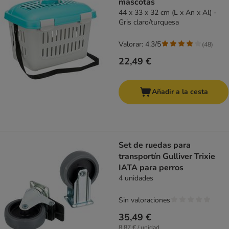
mascotas
44 x 33 x 32 cm (L x An x Al) -
Gris claro/turquesa
Valorar: 4.3/5
(
48
)
22,49 €
Añadir a la cesta
Set de ruedas para
transportín Gulliver Trixie
IATA para perros
4 unidades
Sin valoraciones
35,49 €
8,87 € / unidad