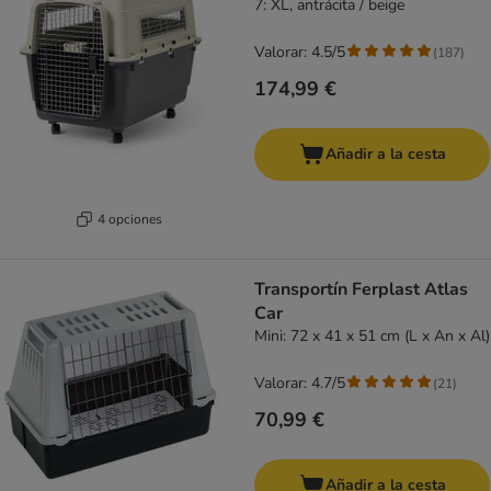
7: XL, antrácita / beige
Valorar: 4.5/5
(
187
)
174,99 €
Añadir a la cesta
4 opciones
Transportín Ferplast Atlas
Car
Mini: 72 x 41 x 51 cm (L x An x Al)
Valorar: 4.7/5
(
21
)
70,99 €
Añadir a la cesta