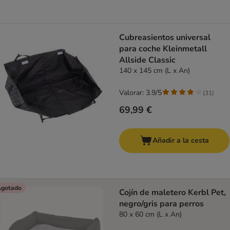
Cubreasientos universal
para coche Kleinmetall
Allside Classic
140 x 145 cm (L x An)
Valorar: 3.9/5
(
31
)
69,99 €
Añadir a la cesta
gotado
Cojín de maletero Kerbl Pet,
negro/gris para perros
80 x 60 cm (L x An)