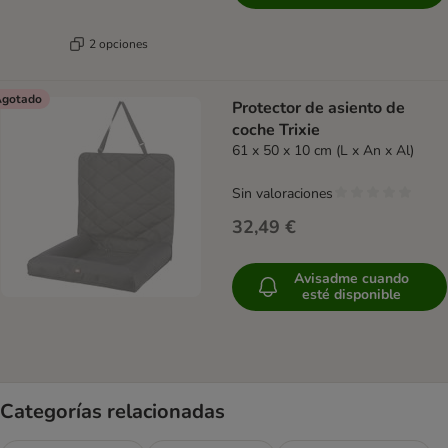
2 opciones
gotado
Protector de asiento de
coche Trixie
61 x 50 x 10 cm (L x An x Al)
Sin valoraciones
32,49 €
Avisadme cuando
esté disponible
Categorías relacionadas