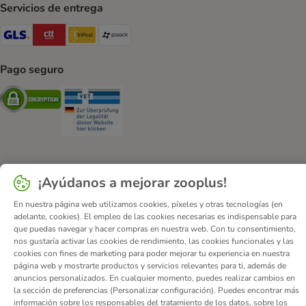
Servicios de entrega
GLS Shipping Method
CTTExpress Shipping Method
InPost Shipping Method
paack Shipping Method
Pago seguro
Security
Security
¡Ayúdanos a mejorar zooplus!
Quiénes somos
Empleo
Corporate Website
Aviso Legal
Condiciones comerciales generales
DSA
En nuestra página web utilizamos cookies, píxeles y otras tecnologías (en
adelante, cookies). El empleo de las cookies necesarias es indispensable para
Formulario de desistimiento
Contacto
que puedas navegar y hacer compras en nuestra web. Con tu consentimiento,
Gastos de envío y plazo de entrega
Formas de pago
nos gustaría activar las cookies de rendimiento, las cookies funcionales y las
cookies con fines de marketing para poder mejorar tu experiencia en nuestra
Programa de afiliación
Protección de datos
página web y mostrarte productos y servicios relevantes para ti, además de
Declaración de accesibilidad
anuncios personalizados. En cualquier momento, puedes realizar cambios en
la sección de preferencias (Personalizar configuración). Puedes encontrar más
© zooplus SE
2026
información sobre los responsables del tratamiento de los datos, sobre los