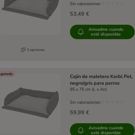
Sin valoraciones
53,49 €
Avisadme cuando
esté disponible
2 opciones
gotado
Cojín de maletero Kerbl Pet,
negro/gris para perros
95 x 75 cm (L x An)
Sin valoraciones
59,99 €
Avisadme cuando
esté disponible