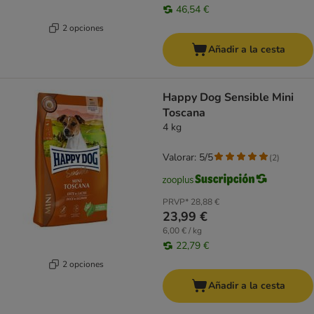
46,54 €
2 opciones
Añadir a la cesta
Happy Dog Sensible Mini
Toscana
4 kg
Valorar: 5/5
(
2
)
PRVP*
28,88 €
23,99 €
6,00 € / kg
22,79 €
2 opciones
Añadir a la cesta