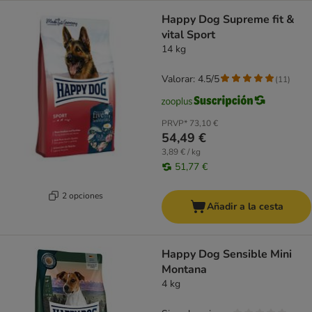
Happy Dog Supreme fit &
vital Sport
14 kg
Valorar: 4.5/5
(
11
)
PRVP*
73,10 €
54,49 €
3,89 € / kg
51,77 €
2 opciones
Añadir a la cesta
Happy Dog Sensible Mini
Montana
4 kg