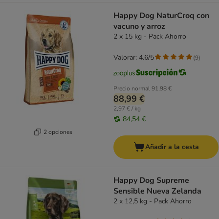
Happy Dog NaturCroq con
vacuno y arroz
2 x 15 kg - Pack Ahorro
Valorar: 4.6/5
(
9
)
Precio normal
91,98 €
88,99 €
2,97 € / kg
84,54 €
2 opciones
Añadir a la cesta
Happy Dog Supreme
Sensible Nueva Zelanda
2 x 12,5 kg - Pack Ahorro