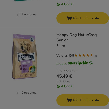
43,22 €
2 opciones
Añadir a la cesta
Happy Dog NaturCroq
Senior
15 kg
Valorar: 5/5
(
4
)
PRVP*
51,81 €
45,49 €
3,03 € / kg
43,22 €
2 opciones
Añadir a la cesta