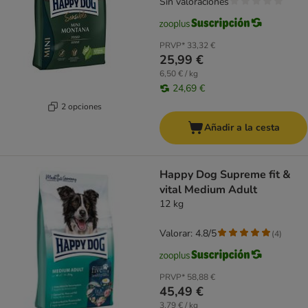
Sin valoraciones
PRVP*
33,32 €
25,99 €
6,50 € / kg
24,69 €
2 opciones
Añadir a la cesta
Happy Dog Supreme fit &
vital Medium Adult
12 kg
Valorar: 4.8/5
(
4
)
PRVP*
58,88 €
45,49 €
3,79 € / kg