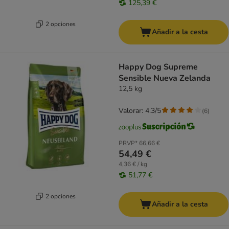
125,39 €
2 opciones
Añadir a la cesta
Happy Dog Supreme
Sensible Nueva Zelanda
12,5 kg
Valorar: 4.3/5
(
6
)
PRVP*
66,66 €
54,49 €
4,36 € / kg
51,77 €
2 opciones
Añadir a la cesta