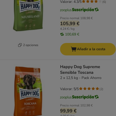
Valorar: 4.3/5
(
6
)
Precio normal
108,98 €
105,99 €
4,24 € / kg
100,69 €
2 opciones
Añadir a la cesta
Happy Dog Supreme
Sensible Toscana
2 x 12,5 kg - Pack Ahorro
Valorar: 5/5
(
2
)
Precio normal
102,98 €
99,99 €