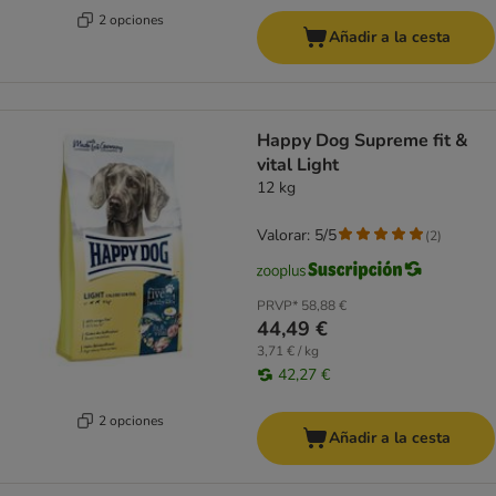
2 opciones
Añadir a la cesta
Happy Dog Supreme fit &
vital Light
12 kg
Valorar: 5/5
(
2
)
PRVP*
58,88 €
44,49 €
3,71 € / kg
42,27 €
2 opciones
Añadir a la cesta