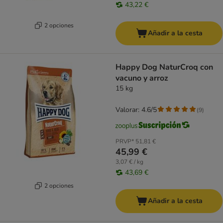
43,22 €
2 opciones
Añadir a la cesta
Happy Dog NaturCroq con
vacuno y arroz
15 kg
Valorar: 4.6/5
(
9
)
PRVP*
51,81 €
45,99 €
3,07 € / kg
43,69 €
2 opciones
Añadir a la cesta