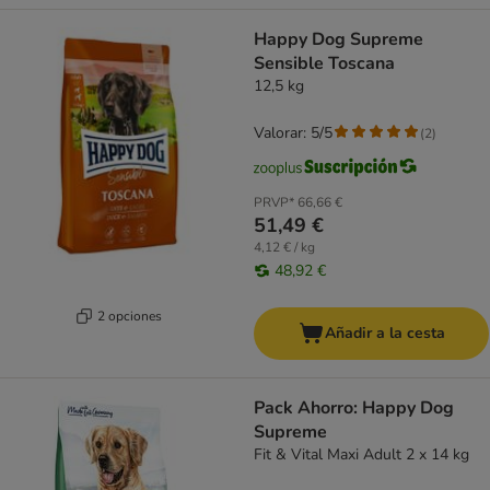
Happy Dog Supreme
Sensible Toscana
12,5 kg
Valorar: 5/5
(
2
)
PRVP*
66,66 €
51,49 €
4,12 € / kg
48,92 €
2 opciones
Añadir a la cesta
Pack Ahorro: Happy Dog
Supreme
Fit & Vital Maxi Adult 2 x 14 kg