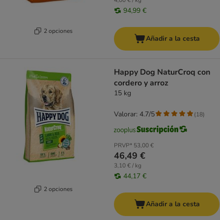
4,00 € / kg
94,99 €
2 opciones
Añadir a la cesta
Happy Dog NaturCroq con
cordero y arroz
15 kg
Valorar: 4.7/5
(
18
)
PRVP*
53,00 €
46,49 €
3,10 € / kg
44,17 €
2 opciones
Añadir a la cesta