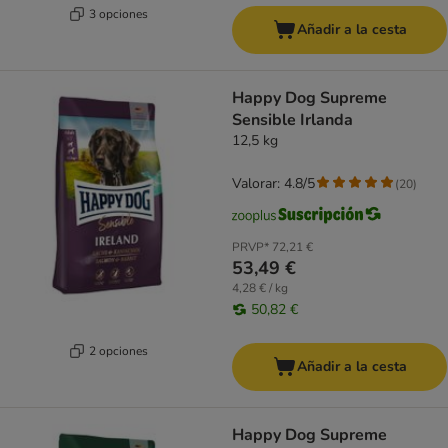
3 opciones
Añadir a la cesta
Happy Dog Supreme
Sensible Irlanda
12,5 kg
Valorar: 4.8/5
(
20
)
PRVP*
72,21 €
53,49 €
4,28 € / kg
50,82 €
2 opciones
Añadir a la cesta
Happy Dog Supreme