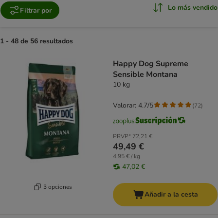
Lo más vendido
Filtrar por
1 - 48 de 56 resultados
product items have been changed
Happy Dog Supreme
Sensible Montana
10 kg
Valorar: 4.7/5
(
72
)
PRVP*
72,21 €
49,49 €
4,95 € / kg
47,02 €
3 opciones
Añadir a la cesta