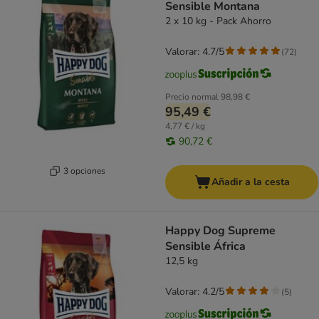
Sensible Montana
2 x 10 kg - Pack Ahorro
Valorar: 4.7/5
(
72
)
Precio normal
98,98 €
95,49 €
4,77 € / kg
90,72 €
3 opciones
Añadir a la cesta
Happy Dog Supreme
Sensible África
12,5 kg
Valorar: 4.2/5
(
5
)