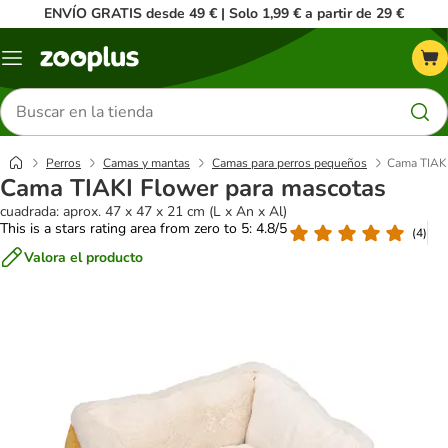
ENVÍO GRATIS desde 49 € | Solo 1,99 € a partir de 29 €
Menú
Buscar
productos
Perros
Camas y mantas
Camas para perros pequeños
Cama TIAKI
Cama TIAKI Flower para mascotas
cuadrada: aprox. 47 x 47 x 21 cm (L x An x Al)
This is a stars rating area from zero to 5: 4.8/5
(
4
)
Valora el producto