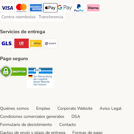
Visa Payment Method
Mastercard Payment Method
American Express Payment Method
Apple Pay Payment Method
Google Pay Payment Method
PayPal Payment Method
Klarna Payment Method
Contra-reembolso
Transferencia
Contra-reembolso Payment Method
Transferencia Payment Method
Servicios de entrega
GLS Shipping Method
CTTExpress Shipping Method
InPost Shipping Method
paack Shipping Method
Pago seguro
Security
Security
Quiénes somos
Empleo
Corporate Website
Aviso Legal
Condiciones comerciales generales
DSA
Formulario de desistimiento
Contacto
Gastos de envío y plazo de entrega
Formas de pago