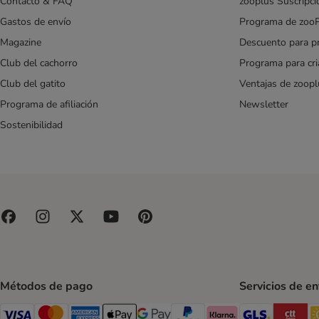
Contacto & FAQ
zooplus Suscripci
Gastos de envío
Programa de zoo
Magazine
Descuento para p
Club del cachorro
Programa para cr
Club del gatito
Ventajas de zoopl
Programa de afiliación
Newsletter
Sostenibilidad
Métodos de pago
Servicios de e
GLS Ship
CT