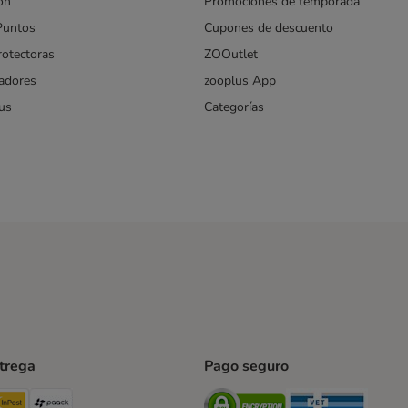
ón
Promociones de temporada
Puntos
Cupones de descuento
rotectoras
ZOOutlet
iadores
zooplus App
us
Categorías
ntrega
Pago seguro
ping Method
TExpress Shipping Method
InPost Shipping Method
paack Shipping Method
Security
Securit