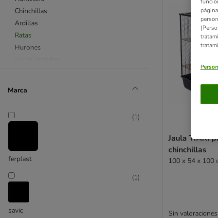
funcio
página
Chinchillas
person
Ardillas
(Perso
Ratas
tratam
tratam
Hurones
Jaulas grandes
Person
Conejeras y accesorios
Parques y accesorios
Marca
(
1
)
Jaula TIAKI p
chinchillas
ferplast
100 x 54 x 100 
(
1
)
savic
Sin valoraciones