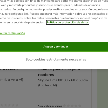
nales y las cookies con fines de marketing para poder mejorar tu experiencia en nues
 web y mostrarte productos y servicios relevantes para ti, además de anuncios
alizados. En cualquier momento, puedes realizar cambios en la sección de preferenc
nalizar configuración). Puedes encontrar más información sobre los responsables d
iento de los datos, sobre los datos personales que tratamos y sobre el propósito de 
iento en la sección de preferencias.
Política de protección de datos
alizar configuración
Aceptar y continuar
Ac
Solo cookies estrictamente necesarias
2 opciones
a
ara ratas y
Jaula Skyline Lima para
roedores
cm (L x An x Al)
Skyline Lima 80: 80 x 60 x 60 cm
(L x An x Al)
Sin valoraciones