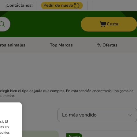
¡Contáctanos!
Pedir de nuevo
Cesta
ros animales
Top Marcas
% Ofertas
: Roedores y +
de categoria abierto: Pájaros
Menú de categoria abierto: Otros animales
Menú de categoria abie
elegir bien el tipo de jaula que compras. En esta sección encontrarás una gama de
tu roedor.
Lo más vendido
). El
ras en
ookies
Nuevo