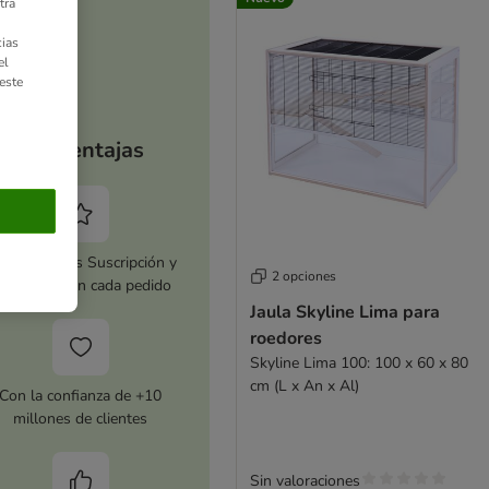
tra
ias
el
este
Tus ventajas
tiva zooplus Suscripción y
2 opciones
horra 5 % en cada pedido
Jaula Skyline Lima para
roedores
Skyline Lima 100: 100 x 60 x 80
cm (L x An x Al)
Con la confianza de +10
millones de clientes
Sin valoraciones