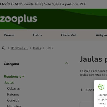
ENVÍO GRATIS desde 49 € | Solo 1,99 € a partir de 29 €
Perros
Gatos
Dieta Vet.
Antipar
Menú de categoria abierto: Perros
Menú de categoria abierto: Gatos
Menú de ca
Roedores y +
Jaulas
Ratas
Jaulas 
Categoría
La jaula es el hogar
jaulas para ratas de
Roedores y +
Jaulas
Cobayas
1 - 6 de 6 result
Ratones
En nue
empleo
Conejos
product items ha
nuestr
Hámsters