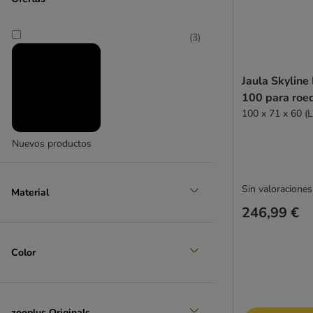
(
3
)
Jaula Skylin
100 para roe
100 x 71 x 60 (L
Nuevos productos
Sin valoraciones
Material
246,99 €
Color
zooplus Originals