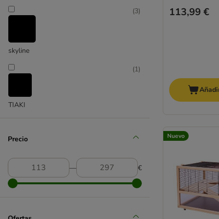
113,99 €
(
3
)
skyline
(
1
)
Añadir
TIAKI
Nuevo
Precio
―
€
Ofertas