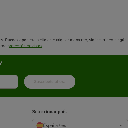
ares. Puedes oponerte a ello en cualquier momento, sin incurrir en ningún
sobre
protección de datos
y
Suscríbete ahora
Seleccionar país
España / es