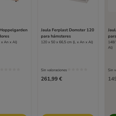
e Hoppelgarden
Jaula Ferplast Domster 120
Jaul
dores
para hámsteres
par
 x An x Al)
120 x 50 x 66,5 cm (L x An x Al)
148/
Al)
Sin valoraciones
Sin 
261,99 €
149