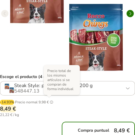
Precio total de
los mismos
Escoge el producto (4 opciones)
artículos si se
compran de
Steak Style: pollo y pato - 2 x 200 g
forma individual
548447.13
-14.93%
Precio normal
9,98 €
8,49 €
21,22 € / kg
8,49 €
Compra puntual