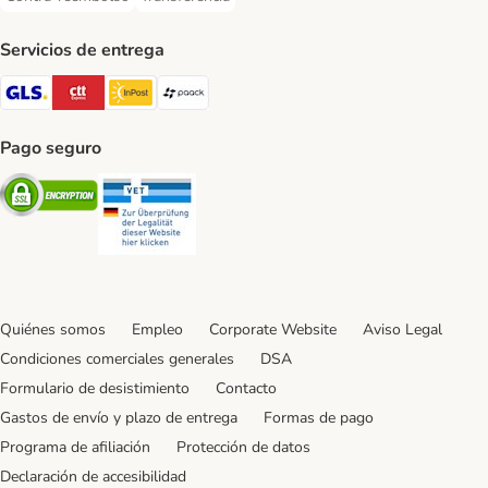
Contra-reembolso Payment Method
Transferencia Payment Method
Servicios de entrega
GLS Shipping Method
CTTExpress Shipping Method
InPost Shipping Method
paack Shipping Method
Pago seguro
Security
Security
Quiénes somos
Empleo
Corporate Website
Aviso Legal
Condiciones comerciales generales
DSA
Formulario de desistimiento
Contacto
Gastos de envío y plazo de entrega
Formas de pago
Programa de afiliación
Protección de datos
Declaración de accesibilidad