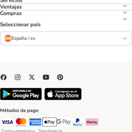
Servicios
Ventajas
Compras
Seleccionar país
España / es
Métodos de pago
Visa Payment Method
Mastercard Payment Method
American Express Payment Method
Apple Pay Payment Method
Google Pay Payment Method
PayPal Payment Method
Klarna Payment Method
Contra-reembolso
Transferencia