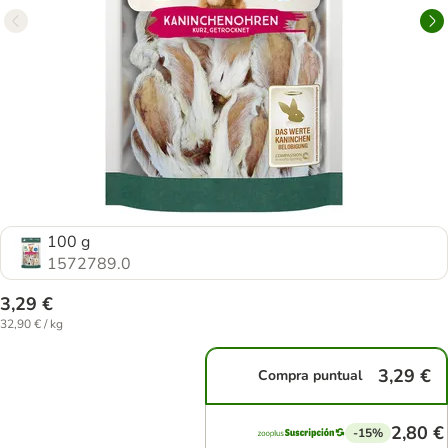
100 g
1572789.0
3,29 €
32,90 € / kg
3,29 €
Compra puntual
2,80 €
-15%