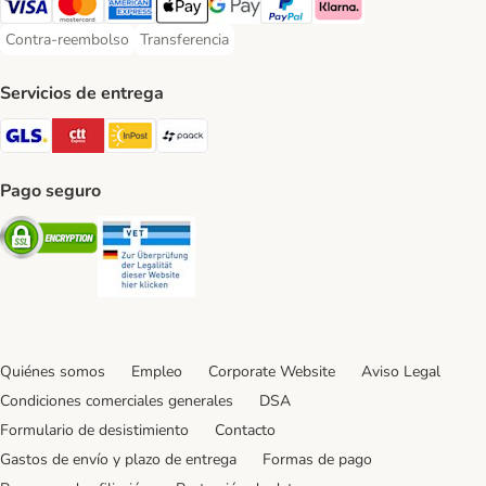
Visa Payment Method
Mastercard Payment Method
American Express Payment Method
Apple Pay Payment Method
Google Pay Payment Method
PayPal Payment Method
Klarna Payment Method
Contra-reembolso
Transferencia
Contra-reembolso Payment Method
Transferencia Payment Method
Servicios de entrega
GLS Shipping Method
CTTExpress Shipping Method
InPost Shipping Method
paack Shipping Method
Pago seguro
Security
Security
Quiénes somos
Empleo
Corporate Website
Aviso Legal
Condiciones comerciales generales
DSA
Formulario de desistimiento
Contacto
Gastos de envío y plazo de entrega
Formas de pago