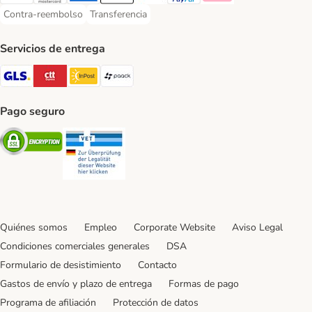
Visa Payment Method
Mastercard Payment Method
American Express Payment Method
Apple Pay Payment Method
Google Pay Payment Method
PayPal Payment Method
Klarna Payment Method
Contra-reembolso
Transferencia
Contra-reembolso Payment Method
Transferencia Payment Method
Servicios de entrega
GLS Shipping Method
CTTExpress Shipping Method
InPost Shipping Method
paack Shipping Method
Pago seguro
Security
Security
Quiénes somos
Empleo
Corporate Website
Aviso Legal
Condiciones comerciales generales
DSA
Formulario de desistimiento
Contacto
Gastos de envío y plazo de entrega
Formas de pago
Programa de afiliación
Protección de datos