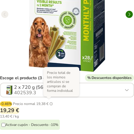
Precio total de
los mismos
Escoge el producto (3 opciones)
% Descuentos disponibles
artículos si se
compran de
2 x 720 g (56 uds.)
forma individual
402539.3
-0.46%
Precio normal
19,38 €
19,29 €
13,40 € / kg
Activar cupón - Descuento -10%