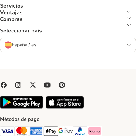
Servicios
Ventajas
Compras
Seleccionar país
España / es
Métodos de pago
Visa Payment Method
Mastercard Payment Method
American Express Payment Method
Apple Pay Payment Method
Google Pay Payment Method
PayPal Payment Method
Klarna Payment Method