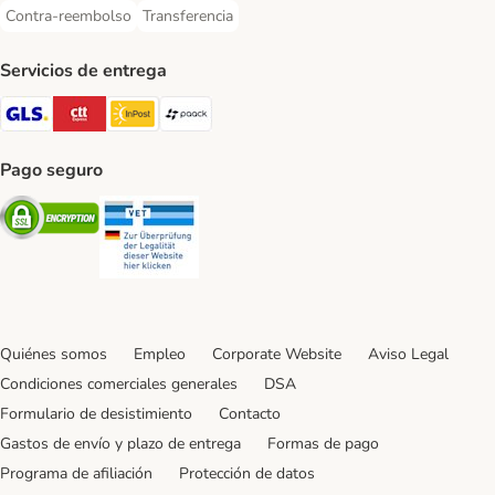
Contra-reembolso
Transferencia
Contra-reembolso Payment Method
Transferencia Payment Method
Servicios de entrega
GLS Shipping Method
CTTExpress Shipping Method
InPost Shipping Method
paack Shipping Method
Pago seguro
Security
Security
Quiénes somos
Empleo
Corporate Website
Aviso Legal
Condiciones comerciales generales
DSA
Formulario de desistimiento
Contacto
Gastos de envío y plazo de entrega
Formas de pago
Programa de afiliación
Protección de datos