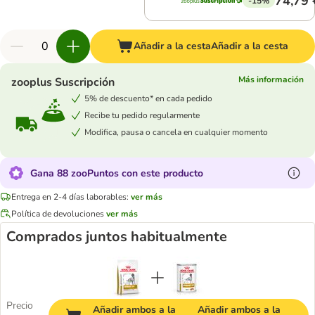
74,79 
-15%
Añadir a la cesta
Añadir a la cesta
Más información
zooplus Suscripción
5% de descuento* en cada pedido
Recibe tu pedido regularmente
Modifica, pausa o cancela en cualquier momento
Gana 88 zooPuntos con este producto
Entrega en 2-4 días laborables:
ver más
Política de devoluciones
ver más
Comprados juntos habitualmente
Precio
Añadir ambos a la
Añadir ambos a la