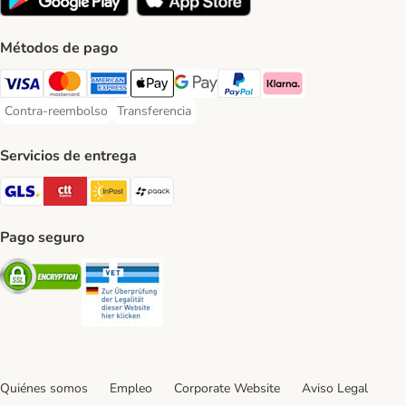
Métodos de pago
Visa Payment Method
Mastercard Payment Method
American Express Payment Method
Apple Pay Payment Method
Google Pay Payment Method
PayPal Payment Method
Klarna Payment Method
Contra-reembolso
Transferencia
Contra-reembolso Payment Method
Transferencia Payment Method
Servicios de entrega
GLS Shipping Method
CTTExpress Shipping Method
InPost Shipping Method
paack Shipping Method
Pago seguro
Security
Security
Quiénes somos
Empleo
Corporate Website
Aviso Legal