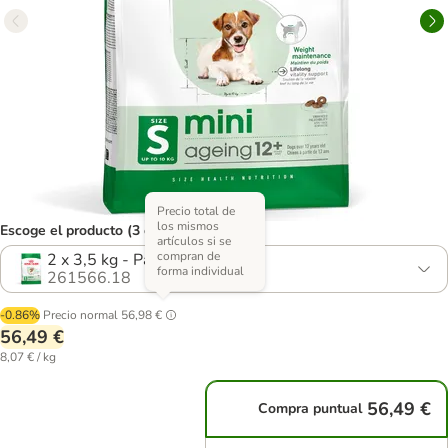
Precio total de
los mismos
Escoge el producto (3 opciones)
artículos si se
compran de
2 x 3,5 kg - Pack Ahorro
forma individual
261566.18
-0.86%
Precio normal
56,98 €
56,49 €
8,07 € / kg
56,49 €
Compra puntual