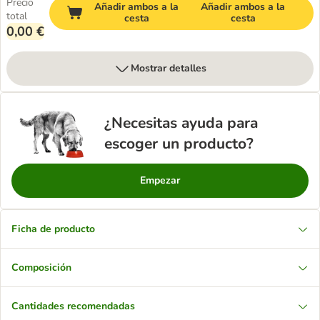
Precio
Añadir ambos a la
Añadir ambos a la
total
cesta
cesta
0,00 €
Mostrar detalles
¿Necesitas ayuda para
escoger un producto?
Empezar
Ficha de producto
Composición
Cantidades recomendadas