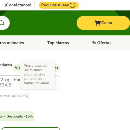
¡Contáctanos!
Pedir de nuevo
Cesta
ros animales
Top Marcas
% Ofertas
: Roedores y +
de categoria abierto: Pájaros
Menú de categoria abierto: Otros animales
Menú de categoria abie
oducto
Precio total de
% Descuentos disponibles
los mismos
artículos si se
compran de
12 kg - Pack Ahorro
forma individual
604.5
 normal
146,98 €
pón - Descuento -15%