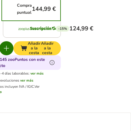
Compra
144,99 €
puntual
124,99 €
-15%
Añadir
Añadir
a la
a la
cesta
cesta
145 zooPuntos con este
cto
-4 días laborables:
ver más
devoluciones
ver más
os incluyen IVA / IGIC.
Ver
ío