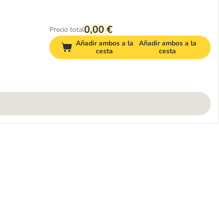
0,00 €
Precio total
Añadir ambos a la
Añadir ambos a la
cesta
cesta