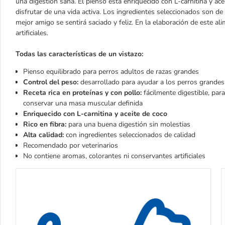
una digestión sana. El pienso está enriquecido con L-carnitina y ace
disfrutar de una vida activa. Los ingredientes seleccionados son de
mejor amigo se sentirá saciado y feliz. En la elaboración de este 
artificiales.
Todas las características de un vistazo:
Pienso equilibrado para perros adultos de razas grandes
Control del peso:
desarrollado para ayudar a los perros grand
Receta rica en proteínas y con pollo:
fácilmente digestible, par
conservar una masa muscular definida
Enriquecido con L-carnitina y aceite de coco
Rico en fibra:
para una buena digestión sin molestias
Alta calidad:
con ingredientes seleccionados de calidad
Recomendado por veterinarios
No contiene aromas, colorantes ni conservantes artificiales