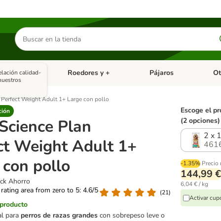
Buscar
productos
asitarios
Roedores y +
Pájaros
Ot
elación calidad-
tegoria abierto: Dieta Vet.
Menú de categoria abierto: Antiparasitarios
Menú de categoria abierto
Menú 
nuestros
n Perfect Weight Adult 1+ Large con pollo
Escoge el pr
ción
 Science Plan
(2 opciones)
2 x 
ct Weight Adult 1+
461
 con pollo
-1.35%
Precio
144,99 €
ack Ahorro
6,04 € / kg
 rating area from zero to 5: 4.6/5
(
21
)
Activar cu
 producto
al para
perros de razas grandes
con sobrepeso leve o