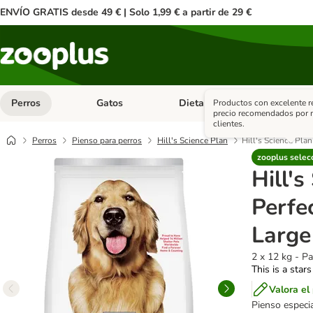
ENVÍO GRATIS desde 49 € | Solo 1,99 € a partir de 29 €
Perros
Gatos
Dieta Vet.
Antipar
Productos con excelente r
Menú de categoria abierto: Perros
Menú de categoria abierto: Gatos
Menú de ca
precio recomendados por 
clientes.
Perros
Pienso para perros
Hill's Science Plan
Hill's Science Pla
zooplus selec
Hill's
Perfe
Large
2 x 12 kg - P
This is a stars
Valora el
Pienso especi