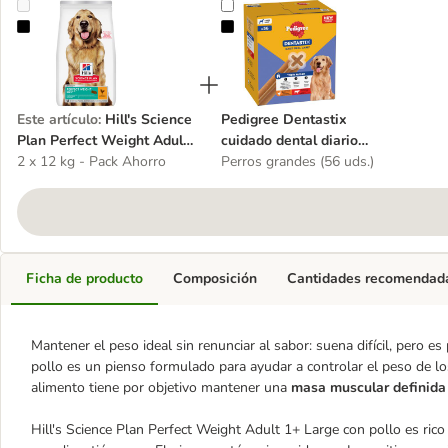
Hill's Science Plan Perfect Weight Adult 1+ Large con pollo
Pedigree Dentastix cuidado dental 
Este artículo
:
Hill's Science
Pedigree Dentastix
Plan Perfect Weight Adult
cuidado dental diario
1+ Large con pollo
2 x 12 kg - Pack Ahorro
snacks para perros
Perros grandes (56 uds.)
Ficha de producto
Composición
Cantidades recomendad
Mantener el peso ideal sin renunciar al sabor: suena difícil, pero e
pollo es un pienso formulado para ayudar a controlar el peso de lo
alimento tiene por objetivo mantener una
masa muscular definida
Hill's Science Plan Perfect Weight Adult 1+ Large con pollo es rico 