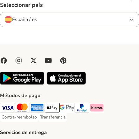
Seleccionar país
España / es
Métodos de pago
Visa Payment Method
Mastercard Payment Method
American Express Payment Method
Apple Pay Payment Method
Google Pay Payment Method
PayPal Payment Method
Klarna Payment Method
Contra-reembolso
Transferencia
Contra-reembolso Payment Method
Transferencia Payment Method
Servicios de entrega