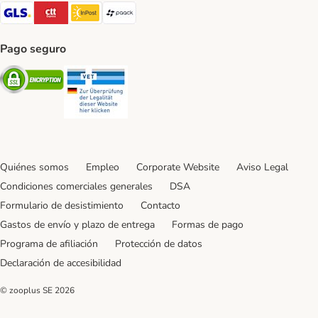
GLS Shipping Method
CTTExpress Shipping Method
InPost Shipping Method
paack Shipping Method
Pago seguro
Security
Security
Quiénes somos
Empleo
Corporate Website
Aviso Legal
Condiciones comerciales generales
DSA
Formulario de desistimiento
Contacto
Gastos de envío y plazo de entrega
Formas de pago
Programa de afiliación
Protección de datos
Declaración de accesibilidad
© zooplus SE
2026