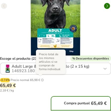
Precio total de
los mismos
Escoge el producto (23 opciones)
% Descuentos disponibles
artículos si se
compran de
Adult Large & Giant Breed pollo (2 x 15 kg)
forma individual
146923.180
-0.74%
Precio normal
65,98 €
65,49 €
2,18 € / kg
65,49 €
Compra puntual