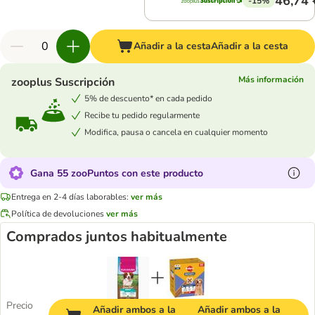
46,74 
-15%
Añadir a la cesta
Añadir a la cesta
Más información
zooplus Suscripción
5% de descuento* en cada pedido
Recibe tu pedido regularmente
Modifica, pausa o cancela en cualquier momento
Gana 55 zooPuntos con este producto
Entrega en 2-4 días laborables:
ver más
Política de devoluciones
ver más
Comprados juntos habitualmente
Precio
Añadir ambos a la
Añadir ambos a la