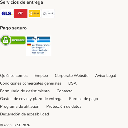
Servicios de entrega
GLS Shipping Method
CTTExpress Shipping Method
InPost Shipping Method
paack Shipping Method
Pago seguro
Security
Security
Quiénes somos
Empleo
Corporate Website
Aviso Legal
Condiciones comerciales generales
DSA
Formulario de desistimiento
Contacto
Gastos de envío y plazo de entrega
Formas de pago
Programa de afiliación
Protección de datos
Declaración de accesibilidad
© zooplus SE
2026