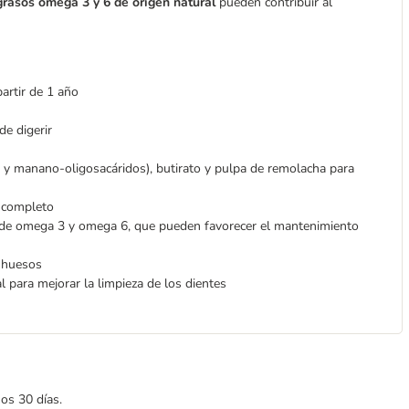
grasos omega 3 y 6 de origen natural
pueden contribuir al
artir de 1 año
de digerir
s y manano-oligosacáridos), butirato y pulpa de remolacha para
 completo
 de omega 3 y omega 6, que pueden favorecer el mantenimiento
 huesos
 para mejorar la limpieza de los dientes
mos 30 días.