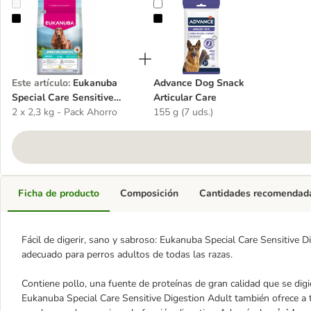
Eukanuba Special Care Sensitive Digestion Adult
Advance Dog Snack Articular Care
Este artículo
:
Eukanuba
Advance Dog Snack
Special Care Sensitive
Articular Care
Digestion Adult
2 x 2,3 kg - Pack Ahorro
155 g (7 uds.)
Ficha de producto
Composición
Cantidades recomendad
Fácil de digerir, sano y sabroso: Eukanuba Special Care Sensitive 
adecuado para perros adultos de todas las razas.
Contiene pollo, una fuente de proteínas de gran calidad que se digi
Eukanuba Special Care Sensitive Digestion Adult también ofrece a