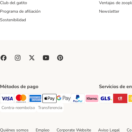
Club del gatito
Ventajas de zoopl
Programa de afiliación
Newsletter
Sostenibilidad
Métodos de pago
Servicios de e
GLS Ship
CT
Visa Payment Method
Mastercard Payment Method
American Express Payment Method
Apple Pay Payment Method
Google Pay Payment Method
PayPal Payment Method
Klarna Payment Method
Contra-reembolso
Transferencia
Contra-reembolso Payment Method
Transferencia Payment Method
Quiénes somos
Empleo
Corporate Website
Aviso Legal
Co