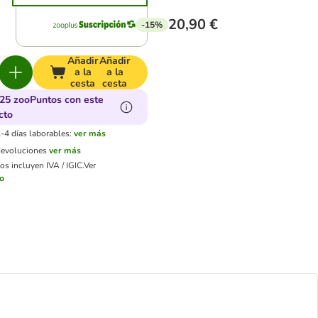
20,90 €
-15%
Añadir
Añadir
a la
a la
cesta
cesta
25 zooPuntos con este
cto
-4 días laborables:
ver más
devoluciones
ver más
os incluyen IVA / IGIC.
Ver
ío