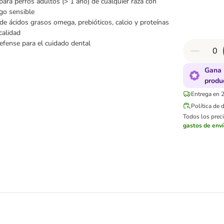
para perros adultos (> 1 año) de cualquier raza con
go sensible
de ácidos grasos omega, prebióticos, calcio y proteínas
calidad
fense para el cuidado dental
Gana 
produ
Entrega en 2
Política de 
Todos los preci
gastos de env