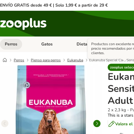
ENVÍO GRATIS desde 49 € | Solo 1,99 € a partir de 29 €
Perros
Gatos
Dieta Vet.
Antipar
Productos con excelente r
Menú de categoria abierto: Perros
Menú de categoria abierto: Gatos
Menú de ca
precio recomendados por 
clientes.
Perros
Pienso para perros
Eukanuba
Eukanuba Special Care Sens
zooplus selec
Eukan
Sensi
Adult
2 x 2,3 kg - 
This is a stars
Valora el