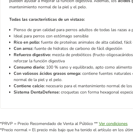
pueden ayudar a mejorar la función digestiva. Además, los
ácidos 
mantenimiento normal de la piel y el pelo.
Todas las características de un vistazo:
Pienso de gran calidad para perros adultos de todas las razas a p
Ideal para perros con estómago sensible
Rico en pollo:
fuente de proteínas animales de alta calidad, fácil 
Con arroz:
fuente de hidratos de carbono de fácil digestión
Refuerzo digestivo:
mezcla de prebióticos (fructo-oligosacárido
reforzar la función digestiva
Consumo diario:
100 % sano y equilibrado, apto como alimento
Con valiosos ácidos grasos omega:
contiene fuentes naturales
normal de la piel y el pelo.
Contiene calcio:
necesario para el mantenimiento normal de los
Sistema DentaDefense:
croquetas con forma hexagonal especial
*PRVP = Precio Recomendado de Venta al Público **
Ver condiciones
*Precio normal = El precio más bajo que ha tenido el artículo en los úti