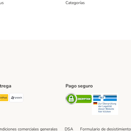
us
Categorías
ntrega
Pago seguro
ping Method
TExpress Shipping Method
InPost Shipping Method
paack Shipping Method
Security
Securit
ndiciones comerciales generales
DSA
Formulario de desistimiento