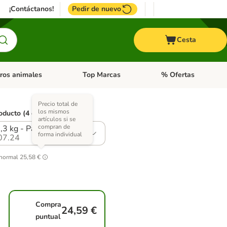
¡Contáctanos!
Pedir de nuevo
Cesta
ros animales
Top Marcas
% Ofertas
: Roedores y +
de categoria abierto: Pájaros
Menú de categoria abierto: Otros animales
Menú de categoria abie
Precio total de
los mismos
oducto (4 opciones)
artículos si se
compran de
2,3 kg - Pack Ahorro
forma individual
07.24
 normal
25,58 €
Compra
24,59 €
puntual