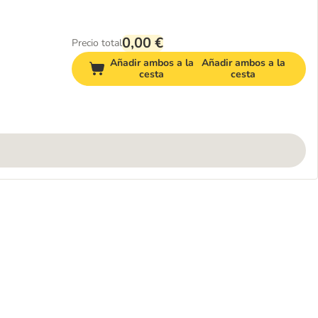
0,00 €
Precio total
Añadir ambos a la
Añadir ambos a la
cesta
cesta