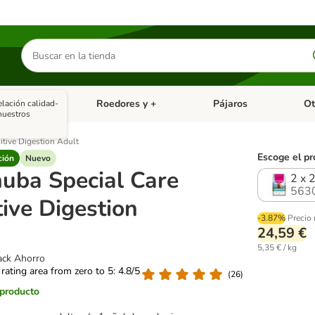
Buscar
productos
asitarios
Roedores y +
Pájaros
Ot
elación calidad-
tegoria abierto: Dieta Vet.
Menú de categoria abierto: Antiparasitarios
Menú de categoria abierto
Menú 
nuestros
itive Digestion Adult
Escoge el pr
ción
Nuevo
uba Special Care
2 x 
563
tive Digestion
-3.87%
Precio
24,59 €
5,35 € / kg
Pack Ahorro
 rating area from zero to 5: 4.8/5
(
26
)
 producto