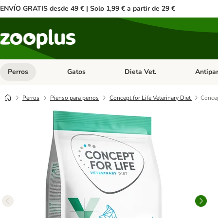
ENVÍO GRATIS desde 49 € | Solo 1,99 € a partir de 29 €
Perros
Gatos
Dieta Vet.
Antipar
Menú de categoria abierto: Perros
Menú de categoria abierto: Gatos
Menú de ca
Perros
Pienso para perros
Concept for Life Veterinary Diet
Concep