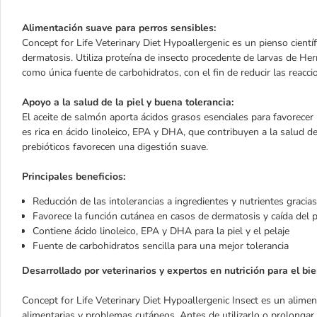
Alimentación suave para perros sensibles:
Concept for Life Veterinary Diet Hypoallergenic es un pienso cientí
dermatosis. Utiliza proteína de insecto procedente de larvas de He
como única fuente de carbohidratos, con el fin de reducir las reacci
Apoyo a la salud de la piel y buena tolerancia:
El aceite de salmón aporta ácidos grasos esenciales para favorecer l
es rica en ácido linoleico, EPA y DHA, que contribuyen a la salud de 
prebióticos favorecen una digestión suave.
Principales beneficios:
Reducción de las intolerancias a ingredientes y nutrientes gracia
Favorece la función cutánea en casos de dermatosis y caída del 
Contiene ácido linoleico, EPA y DHA para la piel y el pelaje
Fuente de carbohidratos sencilla para una mejor tolerancia
Desarrollado por veterinarios y expertos en nutrición para el bi
Concept for Life Veterinary Diet Hypoallergenic Insect es un alimen
alimentarias y problemas cutáneos. Antes de utilizarlo o prolongar 