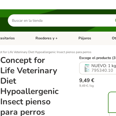
Buscar
productos
asitarios
Roedores y +
Pájaros
Ot
tegoria abierto: Dieta Vet.
Menú de categoria abierto: Antiparasitarios
Menú de categoria abierto
Menú 
t for Life Veterinary Diet Hypoallergenic Insect pienso para perros
Concept for
Escoge el producto (3
NUEVO: 1 k
Life Veterinary
795340.10
Diet
9,49 €
9,49 € / kg
Hypoallergenic
Insect pienso
para perros