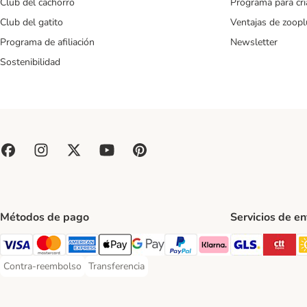
Club del cachorro
Programa para cr
Club del gatito
Ventajas de zoopl
Programa de afiliación
Newsletter
Sostenibilidad
Métodos de pago
Servicios de e
GLS Ship
CT
Visa Payment Method
Mastercard Payment Method
American Express Payment Method
Apple Pay Payment Method
Google Pay Payment Method
PayPal Payment Method
Klarna Payment Method
Contra-reembolso
Transferencia
Contra-reembolso Payment Method
Transferencia Payment Method