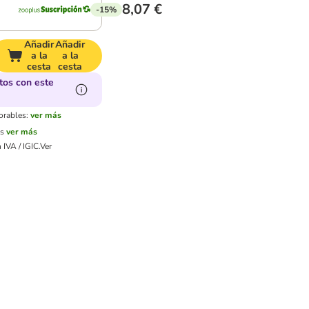
8,07 €
-15%
Añadir
Añadir
a la
a la
cesta
cesta
tos con este
orables:
ver más
es
ver más
 IVA / IGIC.
Ver