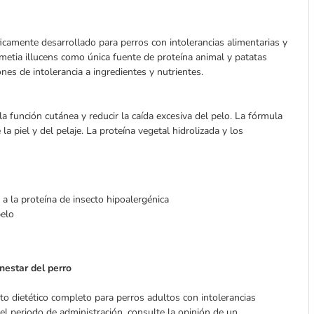
ficamente desarrollado para perros con intolerancias alimentarias y
rmetia illucens como única fuente de proteína animal y patatas
ones de intolerancia a ingredientes y nutrientes.
a función cutánea y reducir la caída excesiva del pelo. La fórmula
la piel y del pelaje. La proteína vegetal hidrolizada y los
s a la proteína de insecto hipoalergénica
pelo
enestar del perro
to dietético completo para perros adultos con intolerancias
el periodo de administración, consulte la opinión de un