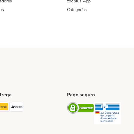
iadores
zooplus App
us
Categorías
ntrega
Pago seguro
ping Method
TExpress Shipping Method
InPost Shipping Method
paack Shipping Method
Security
Securit