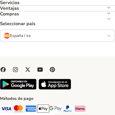
Servicios
Ventajas
Compras
Seleccionar país
España / es
Métodos de pago
Visa Payment Method
Mastercard Payment Method
American Express Payment Method
Apple Pay Payment Method
Google Pay Payment Method
PayPal Payment Method
Klarna Payment Method