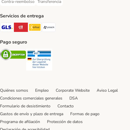
Contra-reembolso
Transferencia
Contra-reembolso Payment Method
Transferencia Payment Method
Servicios de entrega
GLS Shipping Method
CTTExpress Shipping Method
InPost Shipping Method
paack Shipping Method
Pago seguro
Security
Security
Quiénes somos
Empleo
Corporate Website
Aviso Legal
Condiciones comerciales generales
DSA
Formulario de desistimiento
Contacto
Gastos de envío y plazo de entrega
Formas de pago
Programa de afiliación
Protección de datos
Declaración de accesibilidad