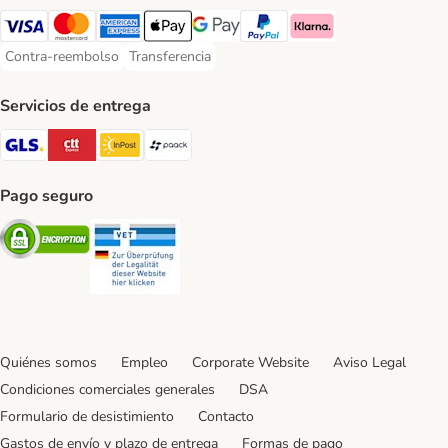
Visa Payment Method
Mastercard Payment Method
American Express Payment Method
Apple Pay Payment Method
Google Pay Payment Method
PayPal Payment Method
Klarna Payment Method
Contra-reembolso
Transferencia
Contra-reembolso Payment Method
Transferencia Payment Method
Servicios de entrega
GLS Shipping Method
CTTExpress Shipping Method
InPost Shipping Method
paack Shipping Method
Pago seguro
Security
Security
Quiénes somos
Empleo
Corporate Website
Aviso Legal
Condiciones comerciales generales
DSA
Formulario de desistimiento
Contacto
Gastos de envío y plazo de entrega
Formas de pago