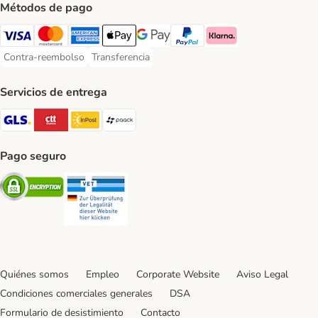
Métodos de pago
Visa Payment Method
Mastercard Payment Method
American Express Payment Method
Apple Pay Payment Method
Google Pay Payment Method
PayPal Payment Method
Klarna Payment Method
Contra-reembolso
Transferencia
Contra-reembolso Payment Method
Transferencia Payment Method
Servicios de entrega
GLS Shipping Method
CTTExpress Shipping Method
InPost Shipping Method
paack Shipping Method
Pago seguro
Security
Security
Quiénes somos
Empleo
Corporate Website
Aviso Legal
Condiciones comerciales generales
DSA
Formulario de desistimiento
Contacto