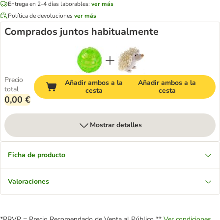
Entrega en 2-4 días laborables:
ver más
Política de devoluciones
ver más
Comprados juntos habitualmente
Precio
Añadir ambos a la
Añadir ambos a la
total
cesta
cesta
0,00 €
Mostrar detalles
Ficha de producto
Valoraciones
*PRVP = Precio Recomendado de Venta al Público **
Ver condiciones