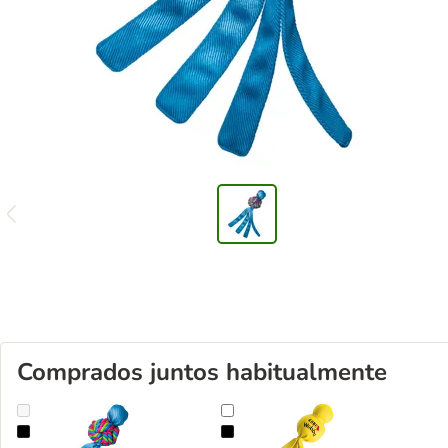
Comprados juntos habitualmente
KONG Wubba Weaves juguete con sonido para perros
KONG Wet Wubba juguete para p