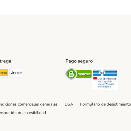
ntrega
Pago seguro
ping Method
TExpress Shipping Method
InPost Shipping Method
paack Shipping Method
Security
Securit
ndiciones comerciales generales
DSA
Formulario de desistimiento
claración de accesibilidad