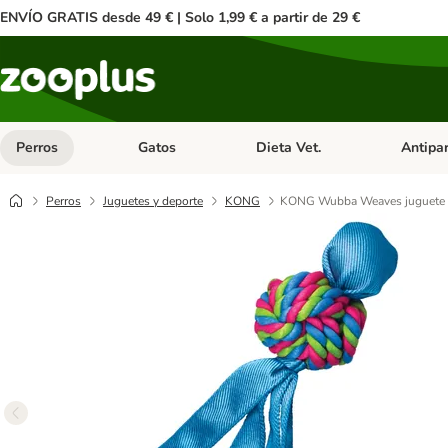
ENVÍO GRATIS desde 49 € | Solo 1,99 € a partir de 29 €
Perros
Gatos
Dieta Vet.
Antipar
Menú de categoria abierto: Perros
Menú de categoria abierto: Gatos
Menú de ca
Perros
Juguetes y deporte
KONG
KONG Wubba Weaves juguete c