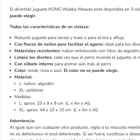
El divertido juguete KONG Wubba Weaves está disponible en 3 color
puede elegir.
.
Todas las características de un vistazo:
Robusto juguete para lanzar y traer o para el tira y afloja
Con flecos de nailon para facilitar el agarre:
ideal para los div
Materiales resistentes:
nailon entrecosido con hilos de algodón,
Limpia los dientes:
cada vez que el perro muerda el juguete, el 
Con silbato interno
para animar aún más al perro
Color:
verde, rosa o azul.
El color no se puede elegir.
Material:
L: nailon, algodón
XL: poliéster
Medidas:
L: aprox. 33 x 9 x 9 cm (L x An x Al)
XL: aprox. 44 x 10 x 10 cm (L x An x Al)
Advertencia:
Al igual que con cualquier otro producto, vigila a tu mascota mient
no es defectuoso ni está deteriorado. Si así fuera, sustituye o des