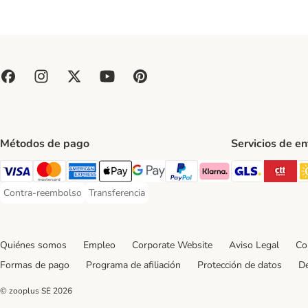
Métodos de pago
Servicios de e
GLS Ship
CT
Visa Payment Method
Mastercard Payment Method
American Express Payment Method
Apple Pay Payment Method
Google Pay Payment Method
PayPal Payment Method
Klarna Payment Method
Contra-reembolso
Transferencia
Contra-reembolso Payment Method
Transferencia Payment Method
Quiénes somos
Empleo
Corporate Website
Aviso Legal
Co
Formas de pago
Programa de afiliación
Protección de datos
De
© zooplus SE
2026