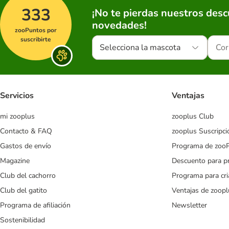
333
¡No te pierdas nuestros des
novedades!
zooPuntos por
suscribirte
Selecciona la mascota
Servicios
Ventajas
mi zooplus
zooplus Club
Contacto & FAQ
zooplus Suscripci
Gastos de envío
Programa de zoo
Magazine
Descuento para p
Club del cachorro
Programa para cr
Club del gatito
Ventajas de zoopl
Programa de afiliación
Newsletter
Sostenibilidad