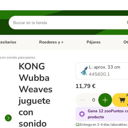
Buscar
productos
asitarios
Roedores y +
Pájaros
Ot
tegoria abierto: Dieta Vet.
Menú de categoria abierto: Antiparasitarios
Menú de categoria abierto
Menú 
on sonido para perros
KONG
L: aprox. 33 cm
445600.1
Wubba
11,79 €
Weaves
juguete
con
Gana 12 zooPuntos c
producto
sonido
Entrega en 2-4 días laborables: