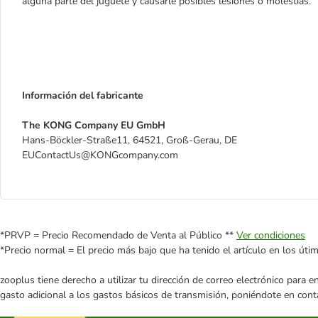
alguna parte del juguete y causarle posibles lesiones o molestias.
Información del fabricante
The KONG Company EU GmbH
Hans-Böckler-Straße11, 64521, Groß-Gerau, DE
EUContactUs@KONGcompany.com
*PRVP = Precio Recomendado de Venta al Público **
Ver condiciones
*Precio normal = El precio más bajo que ha tenido el artículo en los úti
zooplus tiene derecho a utilizar tu dirección de correo electrónico para 
gasto adicional a los gastos básicos de transmisión, poniéndote en cont