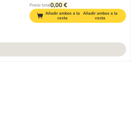
0,00 €
Precio total
Añadir ambos a la
Añadir ambos a la
cesta
cesta