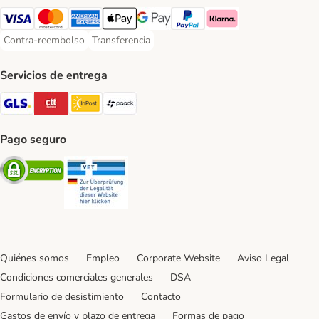
Visa Payment Method
Mastercard Payment Method
American Express Payment Method
Apple Pay Payment Method
Google Pay Payment Method
PayPal Payment Method
Klarna Payment Method
Contra-reembolso
Transferencia
Contra-reembolso Payment Method
Transferencia Payment Method
Servicios de entrega
GLS Shipping Method
CTTExpress Shipping Method
InPost Shipping Method
paack Shipping Method
Pago seguro
Security
Security
Quiénes somos
Empleo
Corporate Website
Aviso Legal
Condiciones comerciales generales
DSA
Formulario de desistimiento
Contacto
Gastos de envío y plazo de entrega
Formas de pago