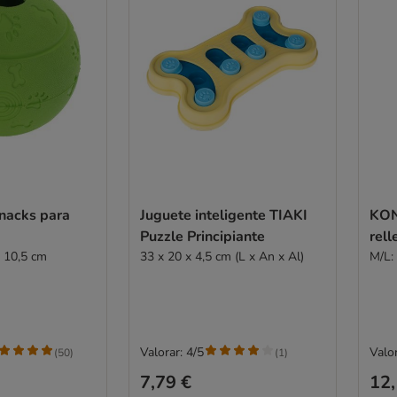
snacks para
Juguete inteligente TIAKI
KON
Puzzle Principiante
rell
. 10,5 cm
33 x 20 x 4,5 cm (L x An x Al)
M/L:
Valorar: 4/5
Valor
(
50
)
(
1
)
7,79 €
12,