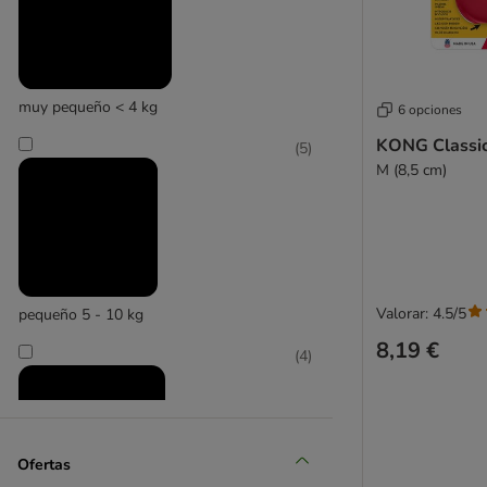
TIAKI
muy pequeño < 4 kg
6 opciones
KONG Classi
(
5
)
M (8,5 cm)
Valorar: 4.5/5
pequeño 5 - 10 kg
8,19 €
(
4
)
Ofertas