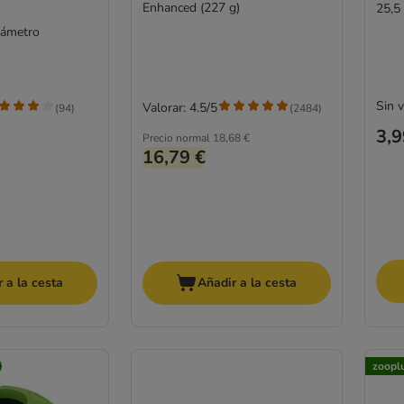
Enhanced (227 g)
25,5
iámetro
Sin 
Valorar: 4.5/5
(
94
)
(
2484
)
3,9
Precio normal
18,68 €
16,79 €
 a la cesta
Añadir a la cesta
zoopl