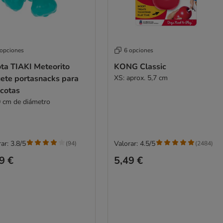
 opciones
6 opciones
ota TIAKI Meteorito
KONG Classic
uete portasnacks para
XS: aprox. 5,7 cm
cotas
0 cm de diámetro
ar: 3.8/5
Valorar: 4.5/5
(
94
)
(
2484
)
9 €
5,49 €