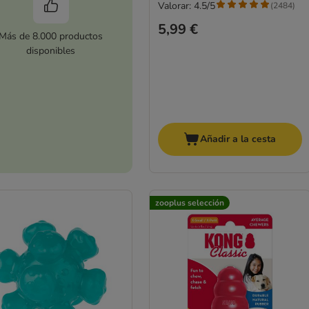
Valorar: 4.5/5
(
2484
)
5,99 €
Más de 8.000 productos
disponibles
Añadir a la cesta
zooplus selección