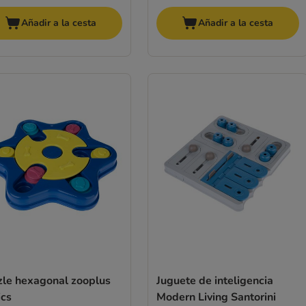
Añadir a la cesta
Añadir a la cesta
zle hexagonal zooplus
Juguete de inteligencia
ics
Modern Living Santorini