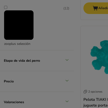
Añadir
(
12
)
mediano 11 - 25 kg
(
8
)
zooplus selección
grande 26 - 45 kg
Etapa de vida del perro
(
1
)
Precio
2 opciones
Pelota TIAKI 
Valoraciones
muy grande > 45 kg
juguete port