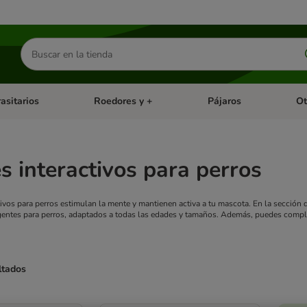
Buscar
productos
asitarios
Roedores y +
Pájaros
Ot
tegoria abierto: Dieta Vet.
Menú de categoria abierto: Antiparasitarios
Menú de categoria abierto
Menú 
s interactivos para perros
tivos para perros estimulan la mente y mantienen activa a tu mascota. En la sección
ligentes para perros, adaptados a todas las edades y tamaños. Además, puedes co
ltados
ve been changed