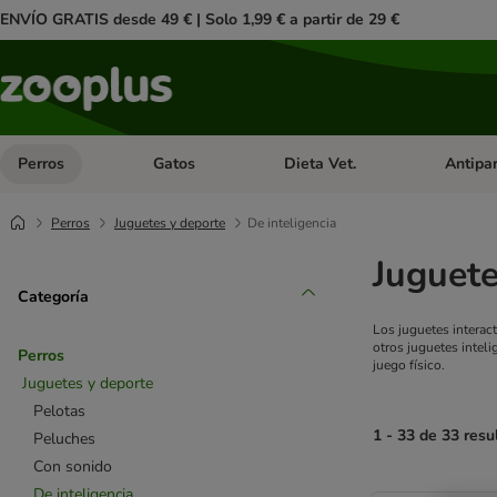
ENVÍO GRATIS desde 49 € | Solo 1,99 € a partir de 29 €
Perros
Gatos
Dieta Vet.
Antipar
Menú de categoria abierto: Perros
Menú de categoria abierto: Gatos
Menú de ca
Perros
Juguetes y deporte
De inteligencia
Juguete
Categoría
Los juguetes interac
otros juguetes inte
Perros
juego físico.
Juguetes y deporte
Pelotas
1 - 33 de 33 resu
Peluches
Con sonido
product items ha
De inteligencia