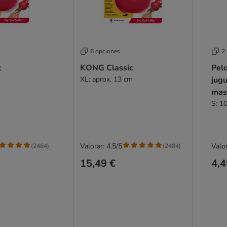
6 opciones
2
c
KONG Classic
Pel
XL: aprox. 13 cm
jug
mas
S: 1
Valorar: 4.5/5
Valor
(
2484
)
(
2484
)
15,49 €
4,4