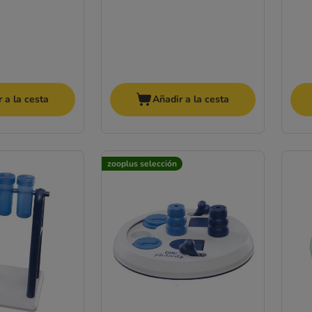
 a la cesta
Añadir a la cesta
zooplus selección