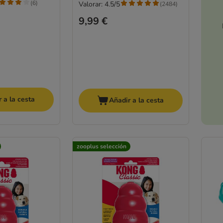
(
6
)
Valorar: 4.5/5
(
2484
)
9,99 €
 a la cesta
Añadir a la cesta
zooplus selección