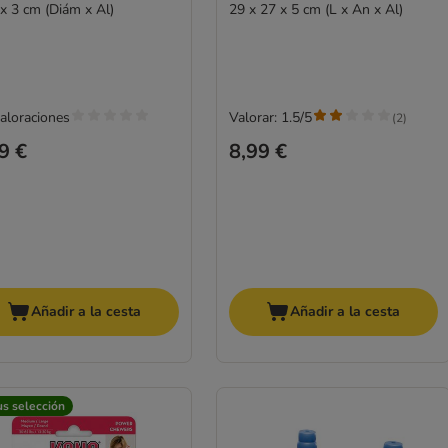
 x 3 cm (Diám x Al)
29 x 27 x 5 cm (L x An x Al)
valoraciones
Valorar: 1.5/5
(
2
)
9 €
8,99 €
Añadir a la cesta
Añadir a la cesta
us selección