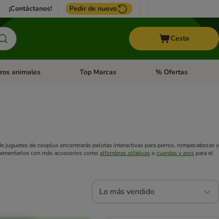
¡Contáctanos!
Pedir de nuevo
Cesta
ros animales
Top Marcas
% Ofertas
: Roedores y +
de categoria abierto: Pájaros
Menú de categoria abierto: Otros animales
Menú de categoria abie
 de juguetes de zooplus encontrarás pelotas interactivas para perros, rompecabezas y
mplementarlos con más accesorios como
alfombras olfativas
o
cuerdas y aros
para el
Lo más vendido