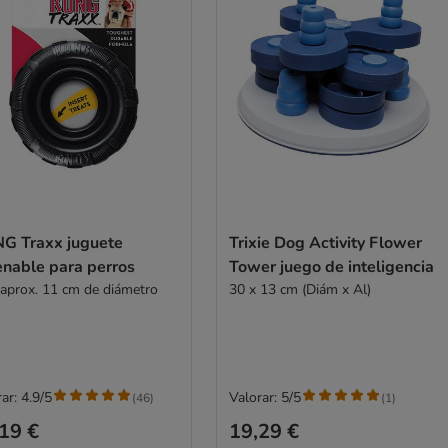
G Traxx juguete
Trixie Dog Activity Flower
enable para perros
Tower juego de inteligencia
 aprox. 11 cm de diámetro
30 x 13 cm (Diám x Al)
ar: 4.9/5
Valorar: 5/5
(
46
)
(
1
)
19 €
19,29 €