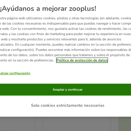
zooplus selección
¡Ayúdanos a mejorar zooplus!
stra página web utilizamos cookies, píxeles y otras tecnologías (en adelante, cookies
 de las cookies necesarias es indispensable para que puedas navegar y hacer comp
a web. Con tu consentimiento, nos gustaría activar las cookies de rendimiento, las c
nales y las cookies con fines de marketing para poder mejorar tu experiencia en nues
 web y mostrarte productos y servicios relevantes para ti, además de anuncios
alizados. En cualquier momento, puedes realizar cambios en la sección de preferenc
nalizar configuración). Puedes encontrar más información sobre los responsables d
iento de los datos, sobre los datos personales que tratamos y sobre el propósito de 
iento en la sección de preferencias.
Política de protección de datos
alizar configuración
Ac
6 opciones
a
ego de
KONG Classic
Aceptar y continuar
para mascotas
L (10 cm)
 (L x An x Al)
Solo cookies estrictamente necesarias