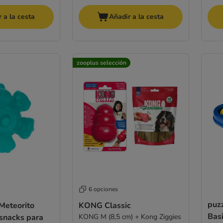
 a la cesta
Añadir a la cesta
zooplus selección
6 opciones
puz
Meteorito
KONG Classic
Bas
asnacks para
KONG M (8,5 cm) + Kong Ziggies