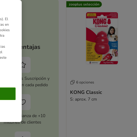
zooplus selección
). El
ras en
ookies
tra
Tus ventajas
ias
el
este
tiva zooplus Suscripción y
6 opciones
horra 5 % en cada pedido
KONG Classic
S: aprox. 7 cm
Con la confianza de +10
millones de clientes