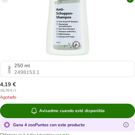
250 ml
2498153.1
4,19 €
16,76 € / l
Agotado
Avisadme cuando esté disponible
Gana 4 zooPuntos con este producto
Entrega en 2-4 días laborables:
ver más