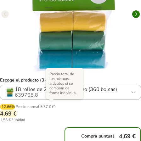
Precio total de
los mismos
Escoge el producto (3 opciones)
artículos si se
compran de
18 rollos de 20 bolsas cada uno (360 bolsas)
forma individual
639708.8
-12.66%
Precio normal
5,37 €
4,69 €
1,56 € / unidad
4,69 €
Compra puntual