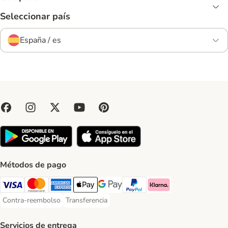
Seleccionar país
España / es
Métodos de pago
Visa Payment Method
Mastercard Payment Method
American Express Payment Method
Apple Pay Payment Method
Google Pay Payment Method
PayPal Payment Method
Klarna Payment Method
Contra-reembolso
Transferencia
Contra-reembolso Payment Method
Transferencia Payment Method
Servicios de entrega