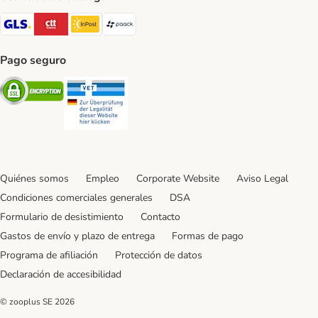
GLS Shipping Method
CTTExpress Shipping Method
InPost Shipping Method
paack Shipping Method
Pago seguro
Security
Security
Quiénes somos
Empleo
Corporate Website
Aviso Legal
Condiciones comerciales generales
DSA
Formulario de desistimiento
Contacto
Gastos de envío y plazo de entrega
Formas de pago
Programa de afiliación
Protección de datos
Declaración de accesibilidad
© zooplus SE
2026